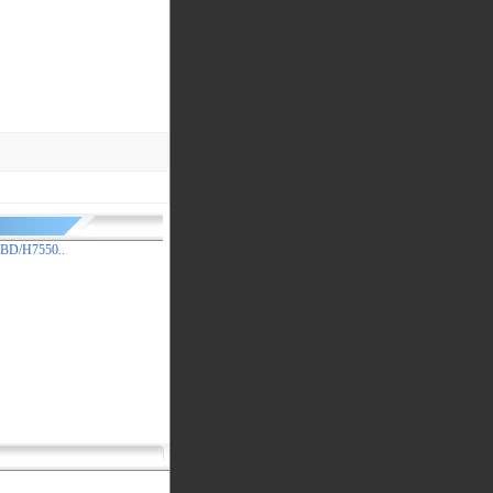
BD/H7550..