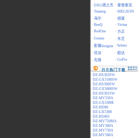
·
DXG德之杰
·
爱普泰克
·
Timetop
·
MEGXON
·
海尔
·
纽曼
·
BenQ
·
Vivitar
·
RedOne
·
方正
·
Genius
·
东芝
·
brinno
·
影雅Insignia
·
优派
·
欧达
·
GoPro
·
先锋
日立热门下载
·
DZ-HS303SW
·
DZ-GX5100SW
·
DZ-HS500SW
·
DZ-GX5060SW
·
DZ-HS301SW
·
DZ-MV550A
·
DZ-GX3300E
·
DZ-HD90
·
DZ-GX5300
·
DZ-HS403
·
DZ-MV750MA
·
DZ-MV380A
·
DZ-MV730A
·
DZ-MV580A