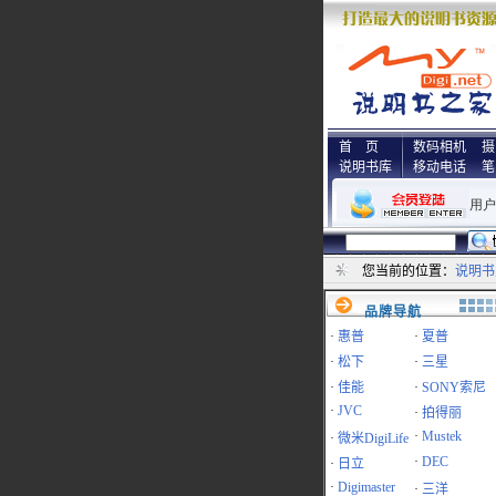
首 页
数码相机
摄
说明书库
移动电话
笔
您当前的位置：
说明书
品牌导航
·
惠普
·
夏普
·
松下
·
三星
·
佳能
·
SONY索尼
·
JVC
·
拍得丽
·
Mustek
·
微米DigiLife
·
DEC
·
日立
·
Digimaster
·
三洋