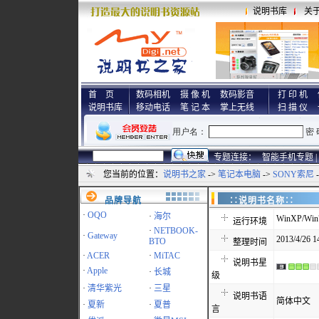
说明书库
关
首 页
数码相机
摄 像 机
数码影音
打 印 机
说明书库
移动电话
笔 记 本
掌上无线
扫 描 仪
专题连接：
智能手机专题 |
您当前的位置：
说明书之家
->
笔记本电脑
->
SONY索尼
品牌导航
∷说明书名称
·
OQO
·
海尔
WinXP/Win7
运行环境
·
NETBOOK-
·
Gateway
2013/4/26 1
BTO
整理时间
·
ACER
·
MiTAC
说明书星
·
Apple
·
长城
级
·
清华紫光
·
三星
说明书语
简体中文
·
夏新
·
夏普
言