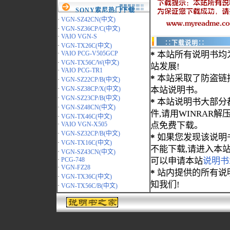
SONY索尼热门下载
·
VGN-SZ42CN(中文)
·
VGN-SZ36CP/C(中文)
·
VAIO VGN-S
∷下载说明∷
·
VGN-TX26C(中文)
·
VAIO PCG-V505GCP
*
本站所有说明书均
·
VGN-TX56C/W(中文)
站发展!
·
VAIO PCG-TR1
*
本站采取了防盗链
·
VGN-SZ22CP/B(中文)
·
VGN-SZ38CP/X(中文)
本站说明书。
·
VGN-SZ23CP/B(中文)
*
本站说明书大部分都为
·
VGN-SZ48CN(中文)
件,请用WINRAR解压
·
VGN-TX46C(中文)
·
VAIO VGN-X505
点免费下载。
·
VGN-SZ32CP/B(中文)
*
如果您发现该说明
·
VGN-TX16C(中文)
不能下载,请进入本
·
VGN-SZ43CN(中文)
·
PCG-748
可以申请本站
说明书
·
VGN-FZ28
*
站内提供的所有说
·
VGN-TX36C(中文)
知我们!
·
VGN-TX56C/B(中文)