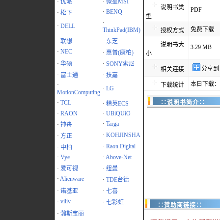
·
优派
·
微星MSI
说明书类
PDF
·
BENQ
·
松下
型
·
·
DELL
免费下载
ThinkPad(IBM)
授权方式
·
联想
·
东芝
说明书大
3.29 MB
·
NEC
·
惠普(康柏)
小
·
华硕
·
SONY索尼
分享到
相关连接
·
富士通
·
技嘉
本日下载：1
·
下载统计
·
LG
MotionComputing
·
TCL
∷说明书简介∷
·
精英ECS
·
RAON
·
UBiQUiO
·
Targa
·
神舟
·
KOHJINSHA
·
方正
·
Raon Digital
·
中柏
·
Vye
·
Above-Net
·
爱可视
·
纽曼
·
Alienware
·
TDE台德
·
诺基亚
·
七喜
·
viliv
·
七彩虹
∷赞助商链接∷
·
瀚斯宝丽