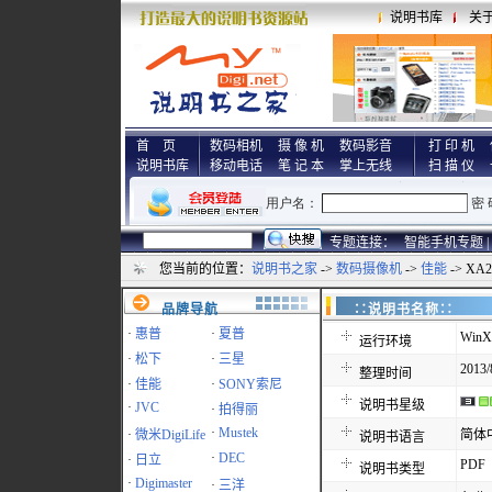
说明书库
关
首 页
数码相机
摄 像 机
数码影音
打 印 机
说明书库
移动电话
笔 记 本
掌上无线
扫 描 仪
专题连接：
智能手机专题 |
您当前的位置：
说明书之家
->
数码摄像机
->
佳能
-> X
品牌导航
∷说明书名称
·
惠普
·
夏普
WinX
运行环境
·
松下
·
三星
2013/
整理时间
·
佳能
·
SONY索尼
说明书星级
·
JVC
·
拍得丽
·
Mustek
·
微米DigiLife
简体
说明书语言
·
DEC
·
日立
PDF
说明书类型
·
Digimaster
·
三洋