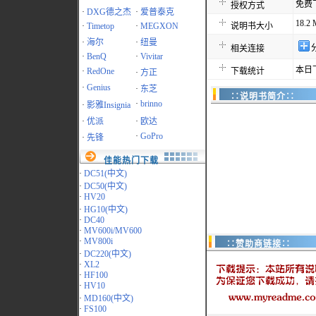
免费
授权方式
·
DXG德之杰
·
爱普泰克
18.2
·
Timetop
·
MEGXON
说明书大小
·
海尔
·
纽曼
相关连接
·
BenQ
·
Vivitar
本日
·
RedOne
下载统计
·
方正
·
Genius
·
东芝
∷说明书简介∷
·
brinno
·
影雅Insignia
·
优派
·
欧达
·
GoPro
·
先锋
佳能热门下载
·
DC51(中文)
·
DC50(中文)
·
HV20
·
HG10(中文)
·
DC40
·
MV600i/MV600
·
MV800i
∷赞助商链接∷
·
DC220(中文)
·
XL2
·
HF100
·
HV10
·
MD160(中文)
·
FS100