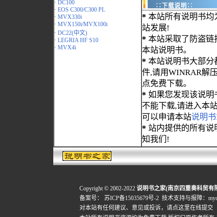
·
DC100
∷下载说明∷
·
EOS C300/C300 PL
*
本站所有说明书均
·
MVX330i
·
MVX150i/MVX100i
站发展!
·
DC22(中文)
*
本站采取了防盗链
·
LEGRIA HF S10
·
MVX4i
本站说明书。
*
本站说明书大部分都为
件,请用WINRAR解压
点免费下载。
*
如果您发现该说明
不能下载,请进入本
可以申请本站
说明书
*
站内提供的所有说
知我们!
Copyright © 2002-2022
说明书之家(南京四重奏科贸有
备案号：
苏ICP备15035679号-2
技术支持与报障：mydigi
对本站有任何建议、意见或投诉，
请点这里在线提交