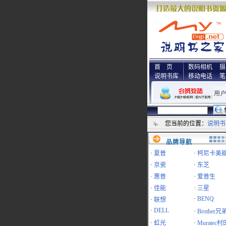
首 页
数码相机
摄
说明书库
移动电话
笔
您当前的位置：
说明书
品牌导航
·
夏普
·
柯尼卡美
·
京瓷
·
东芝
·
惠普
·
爱普生
·
佳能
·
三星
·
BENQ
·
联想
·
DELL
·
Brother兄
·
虹光
·
Muratec村