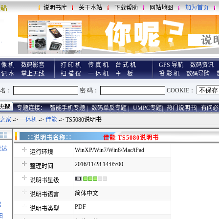
说明书库
关于本站
下载帮助
网站地图
加为首页
 像 机
数码影音
打 印 机
传 真 机
台 式 机
GPS 导航
数码资讯
 记 本
掌上无线
扫 描 仪
一 体 机
主 板
投 影 机
数码导购
专题连接：
智能手机专题 |
数码单反专题 |
UMPC专题|
热门说明书|
有问必
之家
->
一体机
->
佳能
-> TS5080说明书
∷说明书名称∷
佳能 TS5080说明书
能达
WinXP/Win7/Win8/Mac/iPad
运行环境
2016/11/28 14:05:00
整理时间
说明书星级
简体中文
说明书语言
弟
PDF
说明书类型
田