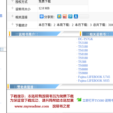
免费下载
授权方式
12.8 MB
说明书大小
萨基
分享到：
相关连接
本日下载：2 本周下载：2 本月下载：3 总共下载：310
下载统计
∷说明书简介∷
∷相关说明书∷
·
DC-TS7GK
·
TS3180
·
TS5180
·
TS6180
·
TS8180
·
TS9180
·
TS308
·
TS6080
.
·
TS8080
·
TS9080
·
Fujitsu LIFEBOOK U745
·
Fujitsu LIFEBOOK S935
∷赞助商链接∷
立即打开TS5080 说
.