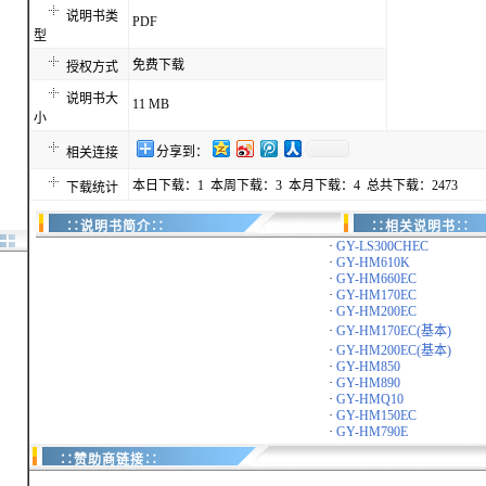
说明书类
PDF
型
免费下载
授权方式
说明书大
11 MB
小
分享到：
相关连接
本日下载：1 本周下载：3 本月下载：4 总共下载：2473
下载统计
∷说明书简介∷
∷相关说明书∷
·
GY-LS300CHEC
·
GY-HM610K
·
GY-HM660EC
·
GY-HM170EC
·
GY-HM200EC
·
GY-HM170EC(基本)
·
GY-HM200EC(基本)
·
GY-HM850
·
GY-HM890
·
GY-HMQ10
·
GY-HM150EC
·
GY-HM790E
∷赞助商链接∷