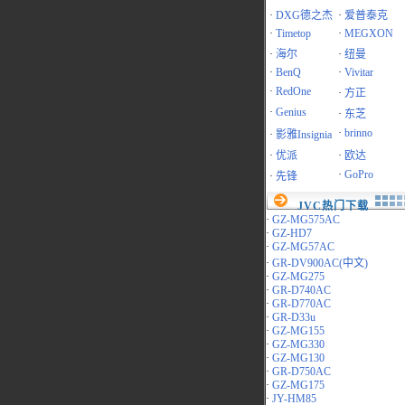
·
DXG德之杰
·
爱普泰克
·
Timetop
·
MEGXON
·
海尔
·
纽曼
·
BenQ
·
Vivitar
·
RedOne
·
方正
·
Genius
·
东芝
·
brinno
·
影雅Insignia
·
优派
·
欧达
·
GoPro
·
先锋
JVC热门下载
·
GZ-MG575AC
·
GZ-HD7
·
GZ-MG57AC
·
GR-DV900AC(中文)
·
GZ-MG275
·
GR-D740AC
·
GR-D770AC
·
GR-D33u
·
GZ-MG155
·
GZ-MG330
·
GZ-MG130
·
GR-D750AC
·
GZ-MG175
·
JY-HM85