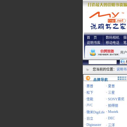
首 页
数码相机
摄
说明书库
移动电话
笔
您当前的位置：
说明书
品牌导航
·
惠普
·
夏普
·
松下
·
三星
·
佳能
·
SONY索尼
·
JVC
·
拍得丽
·
Mustek
·
微米DigiLife
·
DEC
·
日立
·
Digimaster
·
三洋