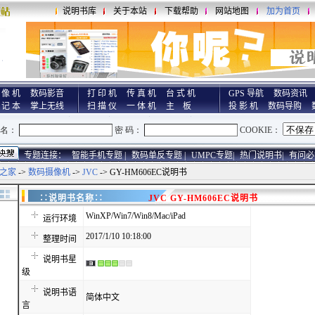
说明书库
关于本站
下载帮助
网站地图
加为首页
 像 机
数码影音
打 印 机
传 真 机
台 式 机
GPS 导航
数码资讯
 记 本
掌上无线
扫 描 仪
一 体 机
主 板
投 影 机
数码导购
专题连接：
智能手机专题 |
数码单反专题 |
UMPC专题|
热门说明书|
有问必
之家
->
数码摄像机
->
JVC
-> GY-HM606EC说明书
∷说明书名称∷
JVC GY-HM606EC说明书
WinXP/Win7/Win8/Mac/iPad
运行环境
2017/1/10 10:18:00
整理时间
说明书星
级
说明书语
简体中文
言