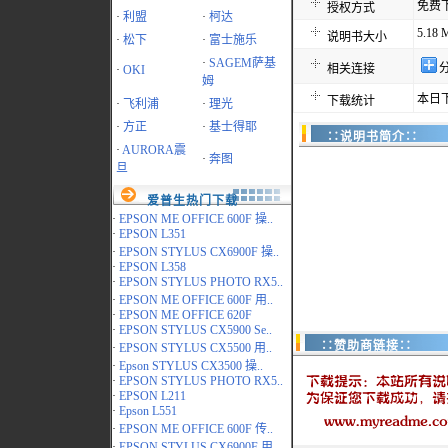
免费
授权方式
·
利盟
·
柯达
5.18 
说明书大小
·
松下
·
富士施乐
·
SAGEM萨基
相关连接
·
OKI
姆
本日下
下载统计
·
飞利浦
·
理光
·
方正
·
基士得耶
∷说明书简介∷
·
AURORA震
·
奔图
旦
爱普生热门下载
·
EPSON ME OFFICE 600F 操..
·
EPSON L351
·
EPSON STYLUS CX6900F 操..
·
EPSON L358
·
EPSON STYLUS PHOTO RX5..
·
EPSON ME OFFICE 600F 用..
·
EPSON ME OFFICE 620F
·
EPSON STYLUS CX5900 Se..
∷赞助商链接∷
·
EPSON STYLUS CX5500 用..
·
Epson STYLUS CX3500 操..
·
EPSON STYLUS PHOTO RX5..
·
EPSON L211
·
Epson L551
·
EPSON ME OFFICE 600F 传..
·
EPSON STYLUS CX6900F 用..