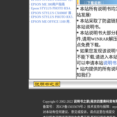
∷下载说明∷
·
EPSON ME 300用户指南
·
Epson STYLUS PHOTO RX4..
*
本站所有说明书均
·
EPSON STYLUS CX6900F 首..
站发展!
·
EPSON STYLUS PHOTO RX5..
*
本站采取了防盗链
·
EPSON ME OFFICE 1100 用..
本站说明书。
*
本站说明书大部分都为
件,请用WINRAR解压
点免费下载。
*
如果您发现该说明
不能下载,请进入本
可以申请本站
说明书
*
站内提供的所有说
知我们!
Copyright © 2002-2022
说明书之家(南京四重奏科贸有
备案号：
苏ICP备15035679号-2
技术支持与报障：mydigi
对本站有任何建议、意见或投诉，
请点这里在线提交