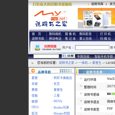
说明书库
关
首 页
数码相机
摄 像 机
数码影音
打 印 机
说明书库
移动电话
笔 记 本
掌上无线
扫 描 仪
专题连接：
智能手机专题 |
您当前的位置：
说明书之家
->
一体机
->
爱普生
-> L41
品牌导航
∷说明书名称
·
夏普
·
柯尼卡美能达
WinXP
运行环境
·
京瓷
·
东芝
2017/
整理时间
·
惠普
·
爱普生
说明书星级
·
佳能
·
三星
·
BENQ
·
联想
简体
说明书语言
·
DELL
·
Brother兄弟
PDF
说明书类型
·
虹光
·
Muratec村田