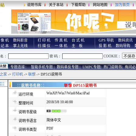
说明书库
关于本站
下载帮助
网站地图
加为首页
 像 机
数码影音
打 印 机
传 真 机
台 式 机
GPS 导航
数码资讯
 记 本
掌上无线
扫 描 仪
一 体 机
主 板
投 影 机
数码导购
专题连接：
智能手机专题 |
数码单反专题 |
UMPC专题|
热门说明书|
有问必
之家
->
打印机
->
联想
-> DP515说明书
∷说明书名称∷
联想 DP515说明书
WinXP/Win7/Win8/Mac/iPad
运行环境
2018/3/8 10:46:00
整理时间
说明书星级
简体中文
说明书语言
PDF
说明书类型