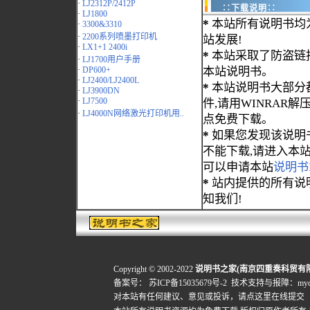
·
LJ2312P/2412P
∷下载说明∷
·
LJ1800
*
本站所有说明书均
·
3300&3310
·
2200系列喷墨打印机
站发展!
·
LX1+1 2400i
*
本站采取了防盗链
·
LJ1700用户手册
·
DP600+
本站说明书。
·
LJ2400/LJ2400L
*
本站说明书大部分都为
·
LJ3900DN
·
LJ7500
件,请用WINRAR解压
·
LJ4000N网络激光打印机用..
点免费下载。
*
如果您发现该说明
不能下载,请进入本
可以申请本站
说明书
*
站内提供的所有说
知我们!
Copyright © 2002-2022
说明书之家(南京四重奏科贸有
备案号：
苏ICP备15035679号-2
技术支持与报障：mydigi
对本站有任何建议、意见或投诉，
请点这里在线提交