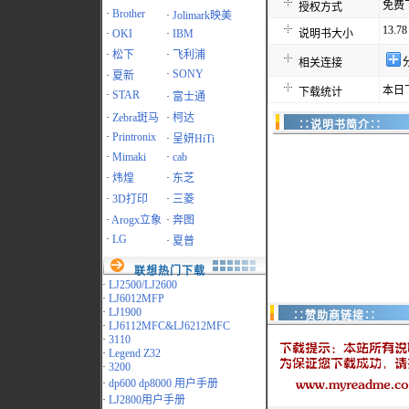
免费
授权方式
·
Brother
·
Jolimark映美
13.7
·
OKI
·
IBM
说明书大小
·
松下
·
飞利浦
相关连接
·
SONY
·
夏新
本日
下载统计
·
STAR
·
富士通
·
Zebra斑马
·
柯达
∷说明书简介∷
·
Printronix
·
呈妍HiTi
·
Mimaki
·
cab
·
炜煌
·
东芝
·
3D打印
·
三菱
·
Arogx立象
·
奔图
·
LG
·
夏普
联想热门下载
·
LJ2500/LJ2600
·
LJ6012MFP
·
LJ1900
∷赞助商链接∷
·
LJ6112MFC&LJ6212MFC
·
3110
·
Legend Z32
·
3200
·
dp600 dp8000 用户手册
·
LJ2800用户手册