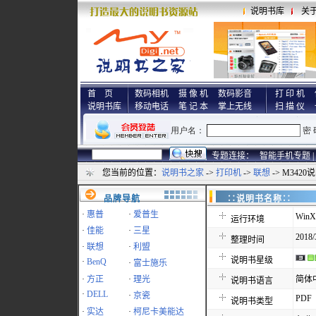
说明书库
关
首 页
数码相机
摄 像 机
数码影音
打 印 机
说明书库
移动电话
笔 记 本
掌上无线
扫 描 仪
专题连接：
智能手机专题 |
您当前的位置：
说明书之家
->
打印机
->
联想
-> M3420
品牌导航
∷说明书名称
·
惠普
·
爱普生
WinX
运行环境
·
佳能
·
三星
2018/
整理时间
·
联想
·
利盟
说明书星级
·
BenQ
·
富士施乐
·
方正
·
理光
简体
说明书语言
·
DELL
·
京瓷
PDF
说明书类型
·
实达
·
柯尼卡美能达