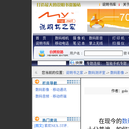
说明书库
关
首 页
数码相机
摄 像 机
数码影音
打 印 机
说明书库
移动电话
笔 记 本
掌上无线
扫 描 仪
专题连接：
智能手机专题 |
您当前的位置：
说明书之家
->
数码测评室
->
数码影像
-
栏目导航
·
数码影像
·
移动通讯
作者：golo 
·
数码音频
·
移动终端
在现今的
数
热门资讯
·
[图文]
索尼NEX-5T评..