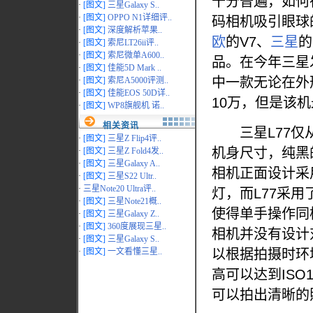
十分普遍，如何
·
[图文]
三星Galaxy S..
·
[图文]
OPPO N1详细评..
码相机吸引眼球
·
[图文]
深度解析苹果..
欧
的V7、
三星
的
·
[图文]
索尼LT26ii评..
·
[图文]
索尼微单A600..
品。在今年三星
·
[图文]
佳能5D Mark ..
中一款无论在外
·
[图文]
索尼A5000评测..
·
[图文]
佳能EOS 50D详..
10万，但是该
·
[图文]
WP8旗舰机 诺..
相关资讯
三星L77仅从外
·
[图文]
三星Z Flip4评..
机身尺寸，纯黑
·
[图文]
三星Z Fold4发..
·
[图文]
三星Galaxy A..
相机正面设计采
·
[图文]
三星S22 Ultr..
·
三星Note20 Ultra评..
灯，而L77采
·
[图文]
三星Note21概..
使得单手操作同
·
[图文]
三星Galaxy Z..
·
[图文]
360度展现三星..
相机并没有设计
·
[图文]
三星Galaxy S..
·
[图文]
一文看懂三星..
以根据拍摄时环
高可以达到ISO
可以拍出清晰的