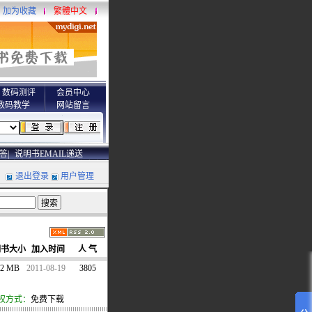
加为收藏
繁體中文
数码测评
会员中心
数码教学
网站留言
答|
说明书EMAIL递送
退出登录
用户管理
明书大小
加入时间
人 气
.2 MB
2011-08-19
3805
权方式：
免费下载