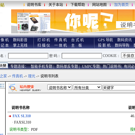
说明书库
关于本站
下载帮助
网站地图
加为首页
 像 机
数码影音
打 印 机
传 真 机
台 式 机
GPS 导航
数码资讯
 记 本
掌上无线
扫 描 仪
一 体 机
主 板
投 影 机
数码导购
专题连接：
智能手机专题 |
数码单反专题 |
UMPC专题|
热门说明书|
有问必
之家
->
传真机
->
理光
-> 说明书列表
说明书名称
说
FAX SL310
46
· FAXSL310
说明书类型：
PDF
授