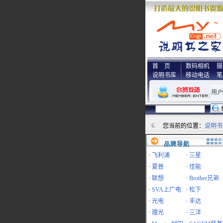
首 页
数码相机
摄
说明书库
移动电话
笔
您当前的位置：
说明书
品牌导航
·
飞利浦
·
三星
·
夏普
·
佳能
·
联想
·
Brother兄弟
·
SVA上广电
·
松下
·
光电
·
丰达
·
理光
·
三洋