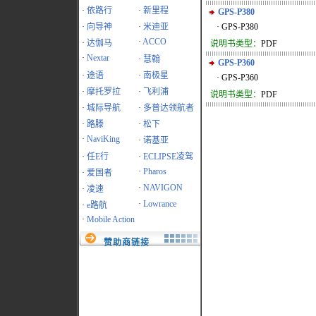
·
依路行
·
新里程
GPS-P380
·
向导神
·
米迪亚
· GPS-P380
·
ACCO
·
达伽马
说明书类型：
PDF
·
Nextar
·
慧翰
GPS-P360
·
途语
·
南极星
· GPS-P360
·
摩托罗拉
·
飞利浦
说明书类型：
PDF
·
城际导航
·
多普达领航者
·
路滕
·
松下
·
NaviKing
·
诺基亚
·
任E行
·
ECLIPSE凌驾
·
Pharos
·
爱国者
·
NAVIGON
·
凌速
·
Lowrance
·
e路航
·
Mobile Action
赞助商链接