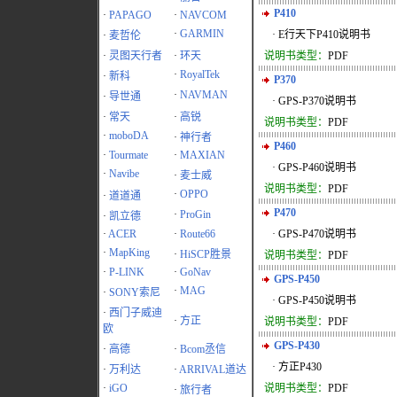
P410
·
PAPAGO
·
NAVCOM
·
GARMIN
· E行天下P410说明书
·
麦哲伦
·
灵图天行者
·
环天
说明书类型：
PDF
·
RoyalTek
·
新科
P370
·
NAVMAN
·
导世通
· GPS-P370说明书
·
常天
·
高锐
说明书类型：
PDF
·
moboDA
·
神行者
P460
·
Tourmate
·
MAXIAN
· GPS-P460说明书
·
Navibe
·
麦士威
说明书类型：
PDF
·
OPPO
·
道道通
P470
·
ProGin
·
凯立德
·
ACER
·
Route66
· GPS-P470说明书
·
MapKing
·
HiSCP胜景
说明书类型：
PDF
·
P-LINK
·
GoNav
GPS-P450
·
MAG
·
SONY索尼
· GPS-P450说明书
·
西门子威迪
·
方正
说明书类型：
PDF
欧
GPS-P430
·
高德
·
Bcom丞信
· 方正P430
·
万利达
·
ARRIVAL道达
·
iGO
说明书类型：
PDF
·
旅行者