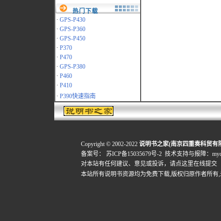
热门下载
·
GPS-P430
·
GPS-P360
·
GPS-P450
·
P370
·
P470
·
GPS-P380
·
P460
·
P410
·
P390快速指南
Copyright © 2002-2022
说明书之家(南京四重奏科贸有
备案号：
苏ICP备15035679号-2
技术支持与报障：mydigi
对本站有任何建议、意见或投诉，
请点这里在线提交
本站所有说明书资源均为免费下载,版权归原作者所有