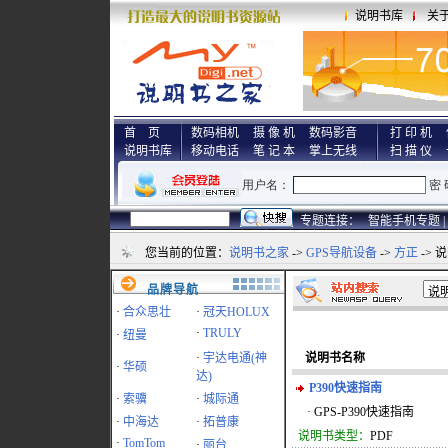
说明书库
关
首 页
数码相机
摄 像 机
数码影音
打 印 机
说明书库
移动电话
笔 记 本
掌上无线
扫 描 仪
专题连接：
智能手机专题 |
您当前的位置：
说明书之家
->
GPS导航设备
->
方正
-> 
品牌导航
·
合众思壮
·
冠天HOLUX
·
TRULY
·
纽曼
·
宇达电通(神
说明书名称
·
华硕
达)
P390快速指南
·
索骥
·
城际通
· GPS-P390快速指南
·
中海达
·
拓普康
说明书类型：
PDF
·
TomTom
·
丽台