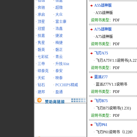
·
佰钰
·
倍嘉
A55战神版
·
奔驰
·
超微
· A55战神版
·
承启
·
大众
说明书类型：
PDF
·
顶星
·
富士康
·
冠盟
·
浩鑫
A75战神版
·
技嘉
·
捷波
· A75战神版
·
隽星
·
梅捷
说明书类型：
PDF
·
磐英
·
磐正
飞刃A75
·
七彩虹
·
青云
· 飞刃A75V1.1说明书(A.22
·
三帝
·
升技Abit
说明书类型：
PDF
·
硕泰克
·
泰安
蓝派Z77
·
天虹
·
映泰
· 蓝派Z77V1.1说明书
·
钻石
·
PCCHIPS精威
说明书类型：
PDF
·
建邦
·
盈通
飞刃B75
赞助商链接
· 飞刃B75说明书(1.231)
说明书类型：
PDF
飞刃P61
· 飞刃P61说明书（I.228）