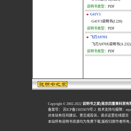
说明书类型：
PDF
G41V3
· G41V3说明书(I.220)
说明书类型：
PDF
飞刃A970X
· 飞刃A970X说明书(A.232)
说明书类型：
PDF
Copyright © 2002-2022
说明书之家(南京四重奏科贸有
备案号：
苏ICP备15035679号-2
技术支持与报障：mydigi
对本站有任何建议、意见或投诉，
请点这里在线提交
本站所有说明书资源均为免费下载,版权归原作者所有