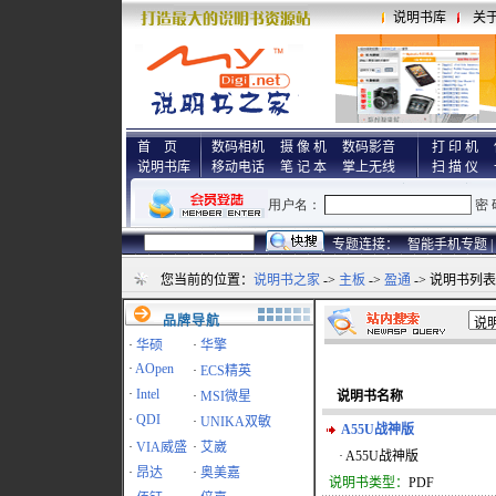
说明书库
关
首 页
数码相机
摄 像 机
数码影音
打 印 机
说明书库
移动电话
笔 记 本
掌上无线
扫 描 仪
专题连接：
智能手机专题 |
您当前的位置：
说明书之家
->
主板
->
盈通
-> 说明书列表
品牌导航
·
华硕
·
华擎
·
AOpen
·
ECS精英
·
Intel
·
MSI微星
说明书名称
·
QDI
·
UNIKA双敏
A55U战神版
·
VIA威盛
·
艾崴
· A55U战神版
·
昂达
·
奥美嘉
说明书类型：
PDF