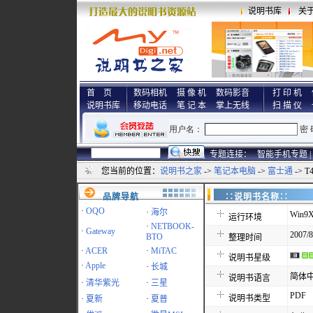
说明书库
关
首 页
数码相机
摄 像 机
数码影音
打 印 机
说明书库
移动电话
笔 记 本
掌上无线
扫 描 仪
专题连接：
智能手机专题 |
您当前的位置：
说明书之家
->
笔记本电脑
->
富士通
-> 
品牌导航
∷说明书名称
·
OQO
·
海尔
Win9X
运行环境
·
NETBOOK-
·
Gateway
2007/8
BTO
整理时间
·
ACER
·
MiTAC
说明书星级
·
Apple
·
长城
简体
说明书语言
·
清华紫光
·
三星
PDF
说明书类型
·
夏新
·
夏普