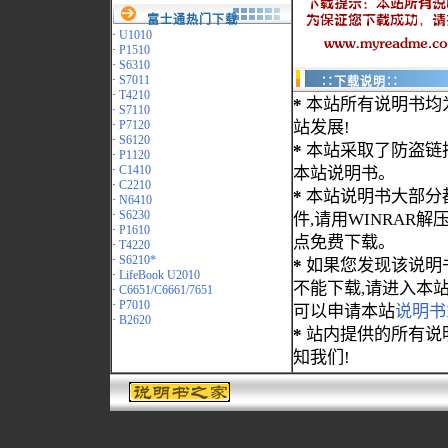
富士通热门下载
·
U1010
·
P1510
·
S6310
·
S7011
∷下载说明∷
·
T4210
*
本站所有说明书均
·
S7110
·
P7120
站发展!
·
S6120
*
本站采取了防盗链
·
P1120
·
C1410
本站说明书。
·
C2210
*
本站说明书大部分都为
·
N6410
·
S6230
件,请用WINRAR解压
·
P1610
点免费下载。
·
T4220
·
S6210*
*
如果您发现该说明
·
LifeBook U2010
不能下载,请进入本
·
C6651/C6661/7651
·
P7010
可以申请本站
说明书
·
B2620
*
站内提供的所有说
知我们!