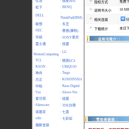
·
优派
·
微星MSI
免费
授权方式
·
BENQ
·
松下
18 M
说明书大小
·
·
DELL
ThinkPad(IBM)
相关连接
·
联想
·
东芝
本日下
下载统计
·
NEC
·
惠普(康柏)
·
华硕
·
SONY索尼
∷说明书简介∷
·
富士通
·
技嘉
·
·
LG
MotionComputing
·
TCL
·
精英ECS
·
RAON
·
UBiQUiO
·
Targa
·
神舟
·
KOHJINSHA
·
方正
·
Raon Digital
·
中柏
·
Vye
·
Above-Net
·
爱可视
·
纽曼
·
Alienware
·
TDE台德
·
诺基亚
·
七喜
·
viliv
·
七彩虹
∷赞助商链接∷
·
瀚斯宝丽