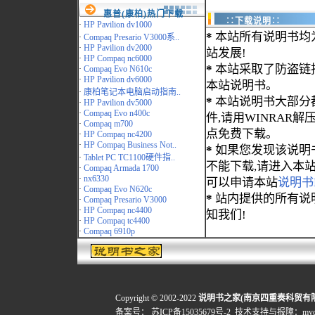
惠普(康柏)热门下载
∷下载说明∷
·
HP Pavilion dv1000
*
本站所有说明书均
·
Compaq Presario V3000系..
·
HP Pavilion dv2000
站发展!
·
HP Compaq nc6000
*
本站采取了防盗链
·
Compaq Evo N610c
·
HP Pavilion dv6000
本站说明书。
·
康柏笔记本电脑启动指南..
*
本站说明书大部分都为
·
HP Pavilion dv5000
·
Compaq Evo n400c
件,请用WINRAR解压
·
Compaq m700
点免费下载。
·
HP Compaq nc4200
·
HP Compaq Business Not..
*
如果您发现该说明
·
Tablet PC TC1100硬件指..
不能下载,请进入本
·
Compaq Armada 1700
·
nx6330
可以申请本站
说明书
·
Compaq Evo N620c
*
站内提供的所有说
·
Compaq Presario V3000
·
HP Compaq nc4400
知我们!
·
HP Compaq tc4400
·
Compaq 6910p
Copyright © 2002-2022
说明书之家(南京四重奏科贸有
备案号：
苏ICP备15035679号-2
技术支持与报障：mydigi