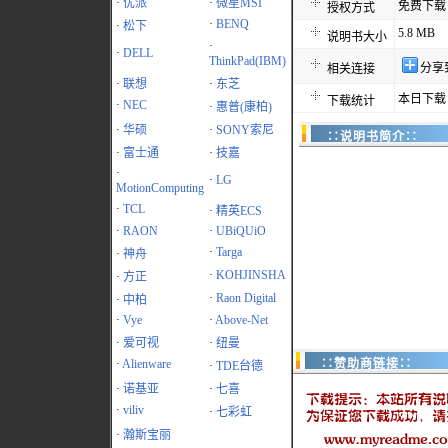
·
优派
·
微星MSI
免费下载
授权方式
·
BENQ
·
松下
5.8 MB
说明书大小
·
·
DELL
ThinkPad(IBM)
分享
相关连接
·
联想
·
东芝
本日下载：
下载统计
·
NEC
·
惠普(康柏)
·
华硕
·
SONY索尼
∷说明书简介∷
·
富士通
·
技嘉
·
·
LG
MotionComputing
·
TCL
·
精英ECS
·
RAON
·
UBiQUiO
·
Targa
·
神舟
·
KOHJINSHA
·
方正
·
Raon Digital
·
中柏
·
Vye
·
Above-Net
·
爱可视
·
纽曼
·
Alienware
∷赞助商链接∷
·
TDE台德
·
诺基亚
·
七喜
·
viliv
·
七彩虹
·
瀚斯宝丽