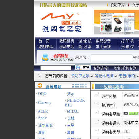
说明书库
关
首 页
数码相机
摄 像 机
数码影音
打 印 机
说明书库
移动电话
笔 记 本
掌上无线
扫 描 仪
专题连接：
智能手机专题 |
您当前的位置：
说明书之家
->
笔记本电脑
->
惠普(康柏)
-
品牌导航
∷说明书名称
·
OQO
·
海尔
Win9X/Wi
运行环境
·
NETBOOK-
·
Gateway
2007/10/2
BTO
整理时间
·
ACER
·
MiTAC
说明书星级
·
Apple
·
长城
简体中文
说明书语言
·
清华紫光
·
三星
PDF
说明书类型
·
夏新
·
夏普