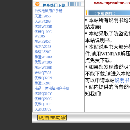
神舟热门下载
·
台式电脑用户手册
∷下载说明∷
·
天运F205S
*
本站所有说明书均
·
天运F420S
站发展!
·
优雅W225R
·
优雅Q100C
*
本站采取了防盗链
·
W230S
本站说明书。
·
承运F205T
*
本站说明书大部分都为
·
承龙A222S
·
承运L520T
件,请用WINRAR解压
·
承运W320A
点免费下载。
·
优雅W430S
*
如果您发现该说明
·
承运W726E
·
天运Q730S
不能下载,请进入本
·
优雅Q320N
可以申请本站
说明书
·
承运L720T
*
站内提供的所有说
·
液晶一体电脑用户手册
知我们!
·
优雅Q310Y
·
优雅Q200C
·
优雅Q100P
·
天运Q370S