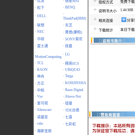
·
优派
·
微星MSI
免费下载
授权方式
·
BENQ
·
松下
1.44 MB
说明书大小
·
·
DELL
ThinkPad(IBM)
分享
相关连接
·
联想
·
东芝
本日下载
下载统计
·
NEC
·
惠普(康柏)
·
华硕
·
SONY索尼
∷说明书简介∷
·
富士通
·
技嘉
·
·
LG
MotionComputing
·
TCL
·
精英ECS
·
RAON
·
UBiQUiO
·
Targa
·
神舟
·
KOHJINSHA
·
方正
·
Raon Digital
·
中柏
·
Vye
·
Above-Net
·
爱可视
·
纽曼
·
Alienware
·
TDE台德
∷赞助商链接∷
·
诺基亚
·
七喜
·
viliv
·
七彩虹
·
瀚斯宝丽