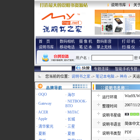
说明书库
关
首 页
数码相机
摄 像 机
数码影音
打 印 机
说明书库
移动电话
笔 记 本
掌上无线
扫 描 仪
专题连接：
智能手机专题 |
您当前的位置：
说明书之家
->
笔记本电脑
->
神舟
-> 天
品牌导航
∷说明书名称
·
OQO
·
海尔
Win9X/Wi
运行环境
·
NETBOOK-
·
Gateway
2007/11/2
BTO
整理时间
·
ACER
·
MiTAC
说明书星级
·
Apple
·
长城
简体中文
说明书语言
·
清华紫光
·
三星
PDF
说明书类型
·
夏新
·
夏普