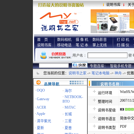
说明书库
关
首 页
数码相机
摄 像 机
数码影音
打 印 机
说明书库
移动电话
笔 记 本
掌上无线
扫 描 仪
专题连接：
智能手机专题 |
您当前的位置：
说明书之家
->
笔记本电脑
->
神舟
-> 优
品牌导航
∷说明书名称
·
OQO
·
海尔
Win9X/W
运行环境
·
NETBOOK-
·
Gateway
2007/11/2
BTO
整理时间
·
ACER
·
MiTAC
说明书星级
·
Apple
·
长城
简体中
说明书语言
·
清华紫光
·
三星
PDF
说明书类型
·
夏新
·
夏普