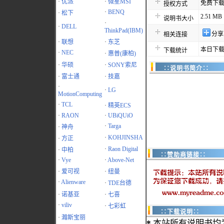
·
优派
·
微星MSI
免费下
授权方式
·
BENQ
·
松下
2.51 MB
说明书大小
·
·
DELL
ThinkPad(IBM)
分享
相关连接
·
联想
·
东芝
本日下载
下载统计
·
NEC
·
惠普(康柏)
·
华硕
·
SONY索尼
∷说明书简介∷
·
富士通
·
技嘉
·
·
LG
MotionComputing
·
TCL
·
精英ECS
·
RAON
·
UBiQUiO
·
Targa
·
神舟
·
KOHJINSHA
·
方正
·
Raon Digital
·
中柏
∷赞助商链接∷
·
Vye
·
Above-Net
·
爱可视
·
纽曼
·
Alienware
·
TDE台德
·
诺基亚
·
七喜
·
viliv
·
七彩虹
∷下载说明∷
·
瀚斯宝丽
*
本站所有说明书均