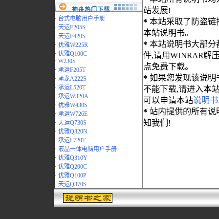
站发展!
神舟热门下载
·
台式电脑用户手册
*
本站采取了防盗链
·
天运F205S
本站说明书。
·
天运F420S
*
本站说明书大部分都为
·
优雅W225R
·
优雅Q100C
件,请用WINRAR解压
·
W230S
点免费下载。
·
承运F205T
*
如果您发现该说明
·
承龙A222S
·
承运L520T
不能下载,请进入本
·
承运W320A
可以申请本站
说明书
·
优雅W430S
*
站内提供的所有说
·
承运W726E
知我们!
·
天运Q730S
·
优雅Q320N
·
承运L720T
·
液晶一体电脑用户手册
·
优雅Q310Y
·
优雅Q200C
·
优雅Q100P
·
天运Q370S