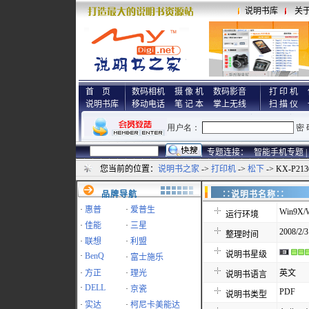
说明书库
关
首 页
数码相机
摄 像 机
数码影音
打 印 机
说明书库
移动电话
笔 记 本
掌上无线
扫 描 仪
专题连接：
智能手机专题 |
您当前的位置：
说明书之家
->
打印机
->
松下
-> KX-P2
品牌导航
∷说明书名称
·
惠普
·
爱普生
Win9X/W
运行环境
·
佳能
·
三星
2008/2/3
整理时间
·
联想
·
利盟
说明书星级
·
BenQ
·
富士施乐
·
方正
·
理光
英文
说明书语言
·
DELL
·
京瓷
PDF
说明书类型
·
实达
·
柯尼卡美能达