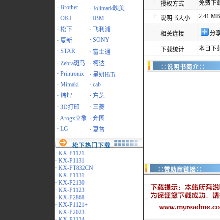
免费下
授权方式
·
Brother
·
Jolimark映美
2.41 MB
·
OKI
·
IBM
说明书大小
·
松下
·
飞利浦
分
相关连接
·
SONY
·
夏新
本日下载
下载统计
·
STAR
·
富士通
·
Zebra斑马
·
柯达
∷说明书简介∷
·
Printronix
·
呈妍HiTi
·
Mimaki
·
cab
·
炜煌
·
东芝
·
3D打印
·
三菱
·
Arogx立象
·
奔图
·
LG
·
夏普
松下热门下载
·
KX-P1121
·
KX-P1131
·
KX-FT832CN
∷赞助商链接∷
·
KX-P1131
·
KX-P2130
·
KX-P1123
·
KX-P2868
·
KX-P1121+
·
KX-P2023
·
KX-P1124