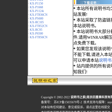
∷下载说明∷
·
KX-P1150
·
KX-P1668
*
本站所有说明书均
·
KX-P1124i
站发展!
·
KX-FT836CN
·
KX-PS600
*
本站采取了防盗链
·
KX-RC105
本站说明书。
·
KX-FT852CN
·
KX-RC95
*
本站说明书大部分都为
·
KX-P6500
件,请用WINRAR解压
·
KX-FT856CN
点免费下载。
*
如果您发现该说明
不能下载,请进入本
可以申请本站
说明书
*
站内提供的所有说
知我们!
Copyright © 2002-2022
说明书之家(南京四重奏科贸有
备案号：
苏ICP备15035679号-2
技术支持与报障：mydigi
对本站有任何建议、意见或投诉，
请点这里在线提交