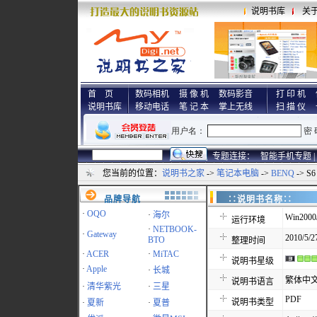
说明书库
关
首 页
数码相机
摄 像 机
数码影音
打 印 机
说明书库
移动电话
笔 记 本
掌上无线
扫 描 仪
专题连接：
智能手机专题 |
您当前的位置：
说明书之家
->
笔记本电脑
->
BENQ
-> S
品牌导航
∷说明书名称
·
OQO
·
海尔
Win2000
运行环境
·
NETBOOK-
·
Gateway
2010/5/2
BTO
整理时间
·
ACER
·
MiTAC
说明书星级
·
Apple
·
长城
繁体中
说明书语言
·
清华紫光
·
三星
PDF
说明书类型
·
夏新
·
夏普