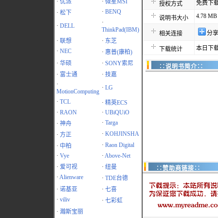
·
优派
·
微星MSI
免费下
授权方式
·
BENQ
·
松下
4.78 MB
说明书大小
·
·
DELL
ThinkPad(IBM)
分
相关连接
·
联想
·
东芝
本日下载
下载统计
·
NEC
·
惠普(康柏)
·
华硕
·
SONY索尼
∷说明书简介∷
·
富士通
·
技嘉
·
·
LG
MotionComputing
·
TCL
·
精英ECS
·
RAON
·
UBiQUiO
·
Targa
·
神舟
·
KOHJINSHA
·
方正
·
Raon Digital
·
中柏
·
Vye
·
Above-Net
·
爱可视
·
纽曼
∷赞助商链接∷
·
Alienware
·
TDE台德
·
诺基亚
·
七喜
·
viliv
·
七彩虹
·
瀚斯宝丽