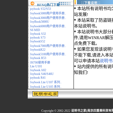
∷下载说明∷
BENQ热门下载
*
本站所有说明书均
·
joybook S52/S53
·
Joybook5000用户使用手册..
站发展!
·
Joybook3000用户使用手册..
*
本站采取了防盗链
·
JoyBook5000U
本站说明书。
·
Joybook6000用户使用手册..
·
S6 MID
*
本站说明书大部分都为
·
Joybook S32
件,请用WINRAR解压
·
joybook S73
·
JoybookS52
点免费下载。
·
Joybook7000用户使用手册..
*
如果您发现该说明
·
JoybookR22
·
Joybook5100用户使用手册..
不能下载,请进入本
·
Joybook R53
可以申请本站
说明书
·
JH700使用手册
*
站内提供的所有说
·
Lite U101
·
Joybook A82
知我们!
·
Joybook S46/S46U
·
joybook R41
·
Joybook Lite U107 系列..
·
Joybook Lite U105 系列..
Copyright © 2002-2022
说明书之家(南京四重奏科贸有