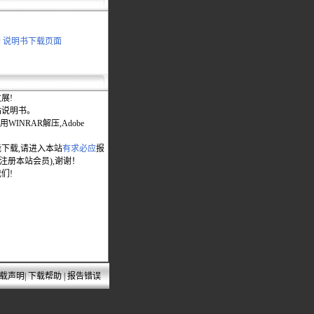
列 说明书下载页面
展!
站说明书。
WINRAR解压,Adobe
能下载,请进入本站
有求必应
报
先注册本站会员),谢谢！
们!
载声明
|
下载帮助
|
报告错误