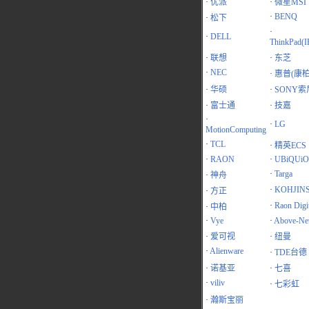
·
优派
·
微星MSI
·
BENQ
·
松下
·
·
DELL
ThinkPad(
·
联想
·
东芝
·
NEC
·
惠普(康柏
·
华硕
·
SONY索
·
富士通
·
技嘉
·
·
LG
MotionComputing
·
TCL
·
精英ECS
·
RAON
·
UBiQUiO
·
Targa
·
神舟
·
KOHJIN
·
方正
·
Raon Digit
·
中柏
·
Vye
·
Above-Ne
·
爱可视
·
纽曼
·
Alienware
·
TDE台德
·
诺基亚
·
七喜
·
viliv
·
七彩虹
·
瀚斯宝丽