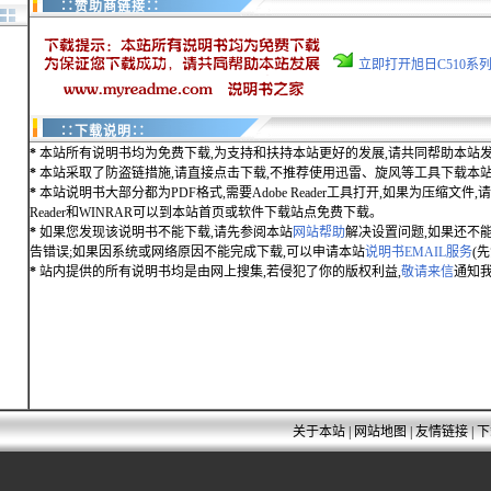
∷赞助商链接∷
立即打开旭日C510系
∷下载说明∷
*
本站所有说明书均为免费下载,为支持和扶持本站更好的发展,请共同帮助本站发
*
本站采取了防盗链措施,请直接点击下载,不推荐使用迅雷、旋风等工具下载本
*
本站说明书大部分都为PDF格式,需要Adobe Reader工具打开,如果为压缩文件,请用
Reader和WINRAR可以到本站首页或软件下载站点免费下载。
*
如果您发现该说明书不能下载,请先参阅本站
网站帮助
解决设置问题,如果还不
告错误;如果因系统或网络原因不能完成下载,可以申请本站
说明书EMAIL服务
(
*
站内提供的所有说明书均是由网上搜集,若侵犯了你的版权利益,
敬请来信
通知我
关于本站
|
网站地图
|
友情链接
|
下