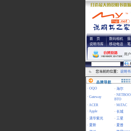
首 页
数码相机
摄
说明书库
移动电话
笔
您当前的位置：
说明书
品牌导航
·
OQO
·
海尔
·
NETBOO
·
Gateway
BTO
·
ACER
·
MiTAC
·
Apple
·
长城
·
清华紫光
·
三星
·
夏新
·
夏普