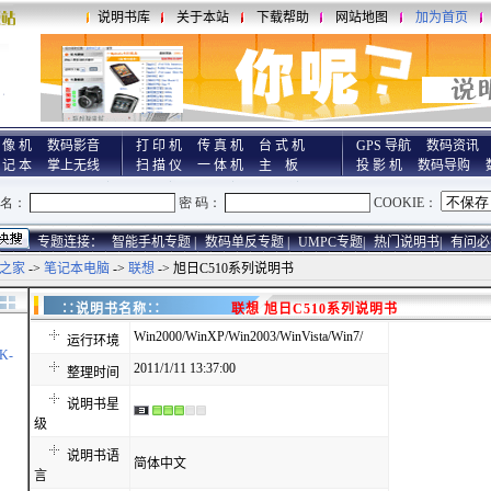
说明书库
关于本站
下载帮助
网站地图
加为首页
 像 机
数码影音
打 印 机
传 真 机
台 式 机
GPS 导航
数码资讯
 记 本
掌上无线
扫 描 仪
一 体 机
主 板
投 影 机
数码导购
专题连接：
智能手机专题 |
数码单反专题 |
UMPC专题|
热门说明书|
有问必
之家
->
笔记本电脑
->
联想
-> 旭日C510系列说明书
∷说明书名称∷
联想 旭日C510系列说明书
Win2000/WinXP/Win2003/WinVista/Win7/
运行环境
K-
2011/1/11 13:37:00
整理时间
说明书星
级
说明书语
简体中文
言