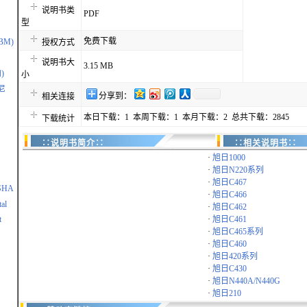
说明书类
PDF
型
免费下载
IBM)
授权方式
说明书大
3.15 MB
)
小
尼
分享到：
相关连接
本日下载：1 本周下载：1 本月下载：2 总共下载：2845
下载统计
∷说明书简介∷
∷相关说明书∷
·
旭日1000
·
旭日N220系列
·
旭日C467
SHA
·
旭日C466
al
·
旭日C462
t
·
旭日C461
·
旭日C465系列
·
旭日C460
·
旭日420系列
·
旭日C430
·
旭日N440A/N440G
·
旭日210