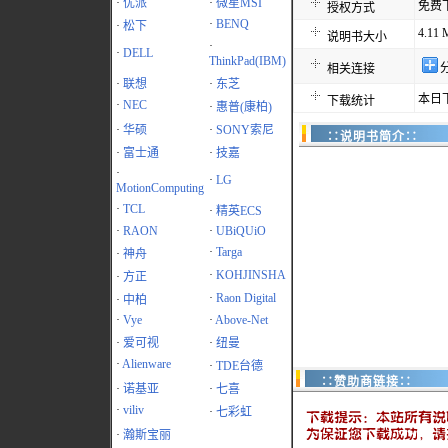
·
优派
·
微星MSI
免费
授权方式
·
BENQ
·
松下
4.11
说明书大小
·
·
DELL
ThinkPad(IBM)
相关连接
·
联想
·
东芝
本日下
下载统计
·
NEC
·
惠普(康柏)
·
华硕
·
SONY索尼
∷说明书简介∷
·
富士通
·
技嘉
·
·
LG
MotionComputing
·
TCL
·
精英ECS
·
RAON
·
UBiQUiO
·
Targa
·
神舟
·
KOHJINSHA
·
方正
·
Raon Digital
·
中柏
·
Vye
·
Above-Net
·
爱可视
·
纽曼
·
Alienware
·
TDE台德
∷赞助商链接∷
·
诺基亚
·
七喜
·
viliv
·
七彩虹
·
瀚斯宝丽