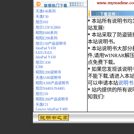
联想热门下载
·
天逸F40系列
∷下载说明∷
·
天逸F30
*
本站所有说明书均
·
旭日410
站发展!
·
旭日125F/E280S
·
昭阳E680系列
*
本站采取了防盗链
·
昭阳E290系列
本站说明书。
·
旭日150产品说明书
*
本站说明书大部分都为
·
IdeaPad Y450
·
E42G/E42L
件,请用WINRAR解压
·
IdeaPad Y430
点免费下载。
·
旭日C430
·
E390
*
如果您发现该说明
·
昭阳E200说明书
不能下载,请进入本
·
天逸S180说明书
可以申请本站
说明书
·
昭阳A500产品说明书
·
旭日N440A/N440G
*
站内提供的所有说
·
旭日210
知我们!
·
昭阳E260产品说明书
·
天逸F21
·
Lenovo IdeaPad Y460