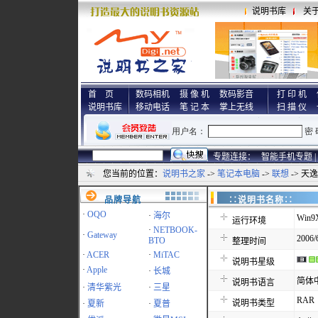
说明书库
关
首 页
数码相机
摄 像 机
数码影音
打 印 机
说明书库
移动电话
笔 记 本
掌上无线
扫 描 仪
专题连接：
智能手机专题 |
您当前的位置：
说明书之家
->
笔记本电脑
->
联想
-> 天
品牌导航
∷说明书名称
·
OQO
·
海尔
Win9
运行环境
·
NETBOOK-
·
Gateway
2006/
BTO
整理时间
·
ACER
·
MiTAC
说明书星级
·
Apple
·
长城
简体
说明书语言
·
清华紫光
·
三星
RAR
说明书类型
·
夏新
·
夏普