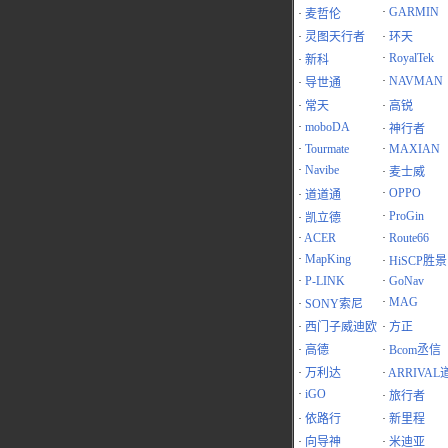
·
GARMIN
·
麦哲伦
·
灵图天行者
·
环天
·
RoyalTek
·
新科
·
NAVMAN
·
导世通
·
常天
·
高锐
·
moboDA
·
神行者
·
Tourmate
·
MAXIAN
·
Navibe
·
麦士威
·
OPPO
·
道道通
·
ProGin
·
凯立德
·
ACER
·
Route66
·
MapKing
·
HiSCP胜景
·
P-LINK
·
GoNav
·
MAG
·
SONY索尼
·
西门子威迪欧
·
方正
·
高德
·
Bcom丞信
·
万利达
·
ARRIVAL
·
iGO
·
旅行者
·
依路行
·
新里程
·
向导神
·
米迪亚