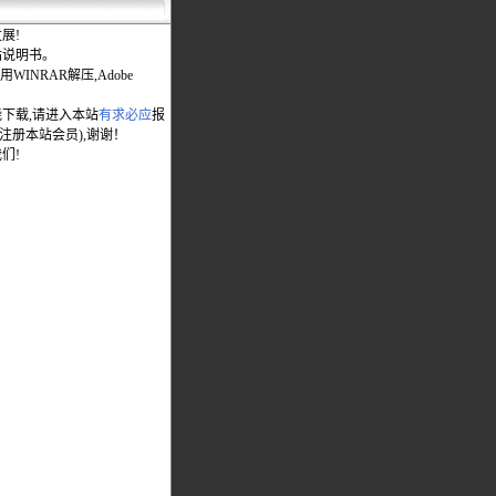
展!
站说明书。
WINRAR解压,Adobe
能下载,请进入本站
有求必应
报
先注册本站会员),谢谢！
们!