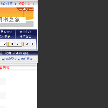
加为收藏
繁體中文
数码测评
会员中心
数码教学
网站留言
答|
说明书EMAIL递送
退出登录
用户管理
B)说明书