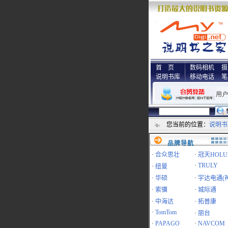
首 页
数码相机
摄
说明书库
移动电话
笔
您当前的位置：
说明书
品牌导航
·
合众思壮
·
冠天HOLU
·
TRULY
·
纽曼
·
华硕
·
宇达电通(
·
索骥
·
城际通
·
中海达
·
拓普康
·
TomTom
·
丽台
·
PAPAGO
·
NAVCOM