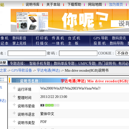
说明书库
关于本站
下载帮助
网站地图
加为首页
 像 机
数码影音
打 印 机
传 真 机
台 式 机
GPS 导航
数码资讯
 记 本
掌上无线
扫 描 仪
一 体 机
主 板
投 影 机
数码导购
专题连接：
智能手机专题 |
数码单反专题 |
UMPC专题|
热门说明书|
有问必
之家
->
GPS导航设备
->
宇达电通(神达)
-> Mio drive recoder(8GB)说明书
∷说明书名称∷
宇达电通(神达) Mio drive recoder(8G
X
Win2000/WinXP/Win2003/WinVista/Win7/
运行环境
2011/2/22 20:13:00
整理时间
神达)
说明书星级
繁体中文
说明书语言
PDF
说明书类型