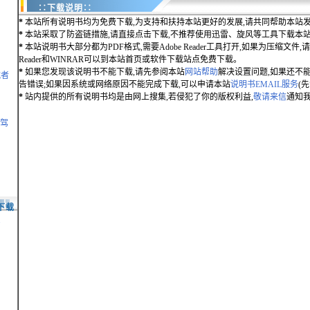
∷下载说明∷
*
本站所有说明书均为免费下载,为支持和扶持本站更好的发展,请共同帮助本站发
*
本站采取了防盗链措施,请直接点击下载,不推荐使用迅雷、旋风等工具下载本
*
本站说明书大部分都为PDF格式,需要Adobe Reader工具打开,如果为压缩文件,请用
Reader和WINRAR可以到本站首页或软件下载站点免费下载。
*
如果您发现该说明书不能下载,请先参阅本站
网站帮助
解决设置问题,如果还不
航者
告错误;如果因系统或网络原因不能完成下载,可以申请本站
说明书EMAIL服务
(
*
站内提供的所有说明书均是由网上搜集,若侵犯了你的版权利益,
敬请来信
通知我
凌驾
下载
.