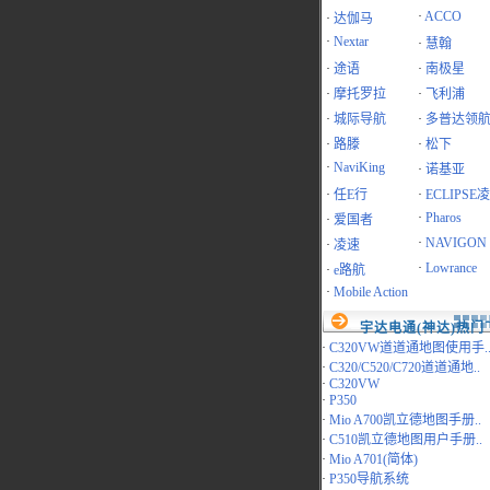
·
ACCO
·
达伽马
·
Nextar
·
慧翰
·
途语
·
南极星
·
摩托罗拉
·
飞利浦
·
城际导航
·
多普达领
·
路滕
·
松下
·
NaviKing
·
诺基亚
·
任E行
·
ECLIPSE
·
Pharos
·
爱国者
·
NAVIGON
·
凌速
·
Lowrance
·
e路航
·
Mobile Action
宇达电通(神达)热门
·
C320VW道道通地图使用手.
·
C320/C520/C720道道通地..
·
C320VW
·
P350
·
Mio A700凯立德地图手册..
·
C510凯立德地图用户手册..
·
Mio A701(简体)
·
P350导航系统