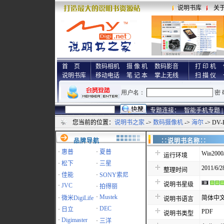
说明书库
关
首 页
数码相机
摄 像 机
数码影音
打 印 机
说明书库
移动电话
笔 记 本
掌上无线
扫 描 仪
专题连接：
智能手机专题 |
您当前的位置：
说明书之家
->
数码摄像机
->
海尔
-> DV
品牌导航
∷说明书名称
·
惠普
·
夏普
Win2000
运行环境
·
松下
·
三星
2011/6/2
整理时间
·
佳能
·
SONY索尼
说明书星级
·
JVC
·
拍得丽
·
Mustek
·
微米DigiLife
简体中
说明书语言
·
DEC
·
日立
PDF
说明书类型
·
Digimaster
·
三洋