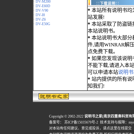
·
DV-M200
∷下载说明∷
·
DV-E60D
*
本站所有说明书均
·
DV-V90
·
DV-I8
站发展!
·
DV-Z6
*
本站采取了防盗链
·
DV-E50G
本站说明书。
*
本站说明书大部分都为
件,请用WINRAR解压
点免费下载。
*
如果您发现该说明
不能下载,请进入本
可以申请本站
说明书
*
站内提供的所有说
知我们!
Copyright © 2002-2022
说明书之家(南京四重奏科贸有
备案号：
苏ICP备15035679号-2
技术支持与报障：mydigi
对本站有任何建议、意见或投诉，
请点这里在线提交