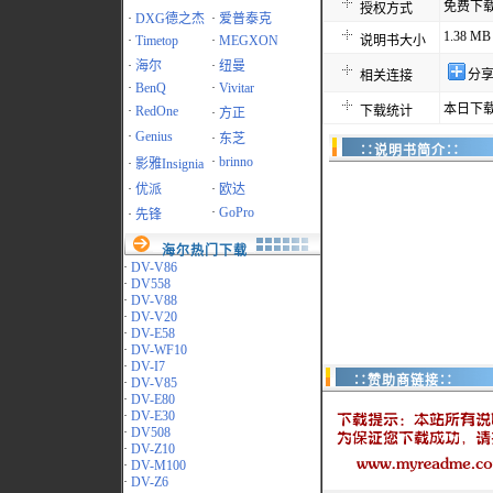
免费下
授权方式
·
DXG德之杰
·
爱普泰克
1.38 MB
·
Timetop
·
MEGXON
说明书大小
·
海尔
·
纽曼
分
相关连接
·
BenQ
·
Vivitar
本日下载
·
RedOne
下载统计
·
方正
·
Genius
·
东芝
∷说明书简介∷
·
brinno
·
影雅Insignia
·
优派
·
欧达
·
GoPro
·
先锋
海尔热门下载
·
DV-V86
·
DV558
·
DV-V88
·
DV-V20
·
DV-E58
·
DV-WF10
·
DV-I7
∷赞助商链接∷
·
DV-V85
·
DV-E80
·
DV-E30
·
DV508
·
DV-Z10
·
DV-M100
·
DV-Z6