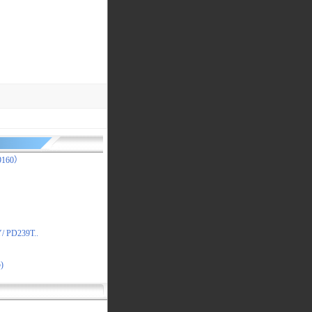
F9160）
/ PD239T..
)