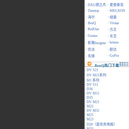
·
DXG德之杰
·
爱普泰克
·
Timetop
·
MEGXON
·
海尔
·
纽曼
·
BenQ
·
Vivitar
·
RedOne
·
方正
·
Genius
·
东芝
·
brinno
·
影雅Insignia
·
优派
·
欧达
·
GoPro
·
先锋
BenQ热门下载
·
DV S21
·
DV M21系列
·
M1 系列
·
DV S11
·
D36
·
DV M11
·
D35
·
DV M21
·
M22
·
DV M31
·
M25
·
M23
·
D28（直充充电版）
·
M33