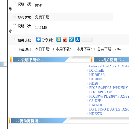
说明书类
PDF
型
免费下载
授权方式
说明书大
1.45 MB
小
分享到：
相关连接
本日下载：1 本周下载：1 本月下载：1 总共下载：2762
下载统计
∷说明书简介∷
∷相关说明书∷
·
Galaxy Z Fold2 5G（SM-
·
D2 Charlie
·
HD28DSE
·
HD200D
·
HD26
·
PD251W/PD251P/PD251Y
·
PD233/PD233P
·
PD239W/ PD239P/ PD239Y
·
CP-D2E
·
PT-D200
·
LG L FINO DUA(LG-D295
·
HD227D
∷赞助商链接∷