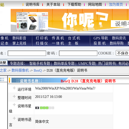
说明书库
关于本站
下载帮助
网站地图
加为首页
 像 机
数码影音
打 印 机
传 真 机
台 式 机
GPS 导航
数码资讯
 记 本
掌上无线
扫 描 仪
一 体 机
主 板
投 影 机
数码导购
专题连接：
智能手机专题 |
数码单反专题 |
UMPC专题|
热门说明书|
有问必
之家
->
数码摄像机
->
BenQ
-> D28（直充充电版）说明书
∷说明书名称∷
BenQ D28（直充充电版）说明书
Win2000/WinXP/Win2003/WinVista/Win7/
运行环境
2011/12/7 16:13:00
整理时间
说明书星
级
说明书语
简体中文
言