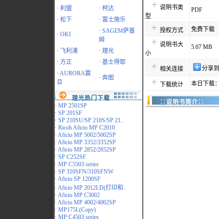
说明书类
·
利盟
·
柯达
PDF
型
·
松下
·
富士施乐
免费下载
授权方式
·
SAGEM萨基
·
OKI
姆
说明书大
5.07 MB
·
飞利浦
·
理光
小
·
方正
·
基士得耶
分享
相关连接
·
AURORA震
·
奔图
旦
本日下载：
下载统计
理光热门下载
∷说明书简介∷
·
MP 2501SP
·
SP 201SF
·
SP 210SU/SP 210S/SP 21..
·
Ricoh Aficio MP C2010
·
Aficio MP 5002/5002SP
·
Aficio MP 3352/3352SP
·
Aficio MP 2852/2852SP
·
SP C252SF
·
MP C5503 series
·
SP 310SFN/310SFNW
·
Aficio SP 1200SF
·
Aficio MP 2012LD(打印和..
·
Aficio MP C3002
·
Aficio MP 4002/4002SP
·
MP175L(Copy)
·
MP C4503 series