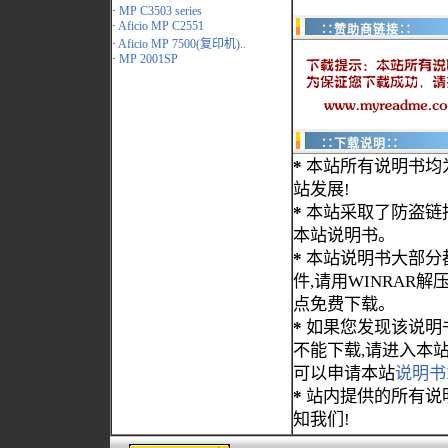
·
MP C3503 series
·
Aficio MP C2551
∷赞助商链接∷
·
Aficio MP 7500(复印机)..
·
MP 2001SP
∷下载说明∷
*
本站所有说明书均
站发展!
*
本站采取了防盗链
本站说明书。
*
本站说明书大部分都为
件,请用WINRAR解压
点免费下载。
*
如果您发现该说明
不能下载,请进入本
可以申请本站
说明书
*
站内提供的所有说
知我们!