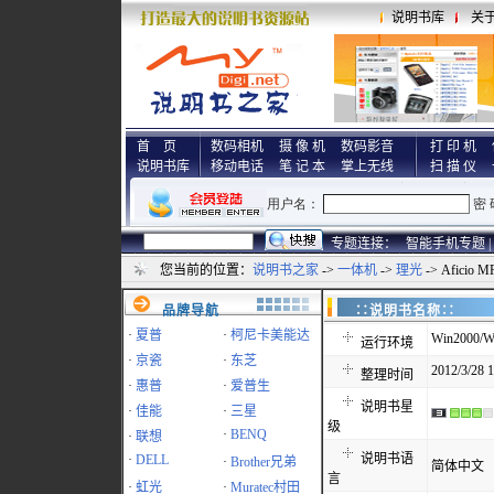
说明书库
关
首 页
数码相机
摄 像 机
数码影音
打 印 机
说明书库
移动电话
笔 记 本
掌上无线
扫 描 仪
专题连接：
智能手机专题 |
您当前的位置：
说明书之家
->
一体机
->
理光
-> Aficio
品牌导航
∷说明书名称
·
夏普
·
柯尼卡美能达
Win2000/W
运行环境
·
京瓷
·
东芝
2012/3/28 1
整理时间
·
惠普
·
爱普生
说明书星
·
佳能
·
三星
级
·
BENQ
·
联想
说明书语
·
DELL
·
Brother兄弟
简体中文
言
·
虹光
·
Muratec村田