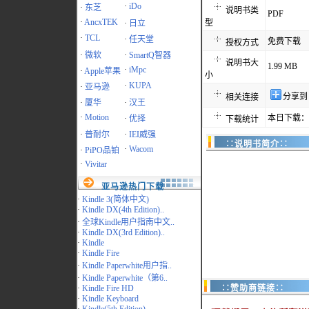
·
iDo
·
东芝
说明书类
PDF
·
AncxTEK
型
·
日立
·
TCL
·
任天堂
免费下载
授权方式
·
微软
·
SmartQ智器
说明书大
1.99 MB
·
iMpc
·
Apple苹果
小
·
KUPA
·
亚马逊
分享到
相关连接
·
厦华
·
汉王
·
Motion
本日下载：1
·
优择
下载统计
·
普耐尔
·
IEI威强
∷说明书简介∷
·
Wacom
·
PiPO品铂
·
Vivitar
亚马逊热门下载
·
Kindle 3(简体中文)
·
Kindle DX(4th Edition)..
·
全球Kindle用户指南中文..
·
Kindle DX(3rd Edition)..
·
Kindle
·
Kindle Fire
·
Kindle Paperwhite用户指..
·
Kindle Paperwhite（第6..
·
Kindle Fire HD
∷赞助商链接∷
·
Kindle Keyboard