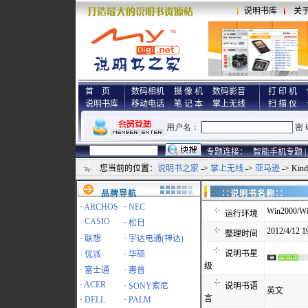
说明书库
关
首 页
数码相机
摄 像 机
数码影音
打 印 机
说明书库
移动电话
笔 记 本
掌上无线
扫 描 仪
专题连接：
智能手机专题 |
您当前的位置：
说明书之家
->
掌上无线
->
亚马逊
-> Kin
品牌导航
∷说明书名称
·
ARCHOS
·
NEC
Win2000/Wi
运行环境
·
CASIO
·
松日
2012/4/12 1
整理时间
·
联想
·
宇达电通(神达)
说明书星
·
优派
·
华硕
级
·
富士通
·
惠普
·
ACER
·
SONY索尼
说明书语
英文
言
·
DELL
·
PALM