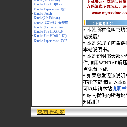
·
Kindle(5th Edition)
·
Kindle Fire HD(8.9)
·
Kindle Paperwhite（第5..
·
Kindle Touch
·
Kindle(2th Edition)
·
Kindle（第7代）全球用户..
∷下载说明∷
·
Kindle (1st Generation..
*
本站所有说明书均
·
Kindle Fire HDX 8.9
·
Kindle Fire HD(8.9 4G)..
站发展!
·
Kindle Paperwhite（第7..
*
本站采取了防盗链
本站说明书。
*
本站说明书大部分都为
件,请用WINRAR解压
点免费下载。
*
如果您发现该说明
不能下载,请进入本
可以申请本站
说明书
*
站内提供的所有说
知我们!