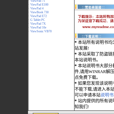
·
ViewPad 71
·
ViewPad E100
∷赞助商链接∷
·
ViewPad 4
·
ViewBook 730
·
ViewPad E72
·
G Tablet PC
·
ViewPad 7X
·
ViewPad 10e
·
ViewSonic VB70
∷下载说明∷
*
本站所有说明书均
站发展!
*
本站采取了防盗链
本站说明书。
*
本站说明书大部分都为
件,请用WINRAR解压
点免费下载。
*
如果您发现该说明
不能下载,请进入本
可以申请本站
说明书
*
站内提供的所有说
知我们!