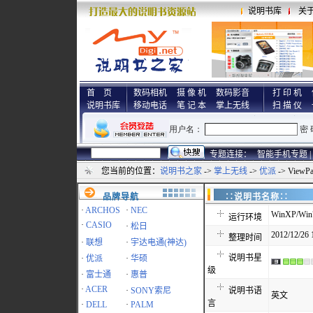
说明书库
关
首 页
数码相机
摄 像 机
数码影音
打 印 机
说明书库
移动电话
笔 记 本
掌上无线
扫 描 仪
专题连接：
智能手机专题 |
您当前的位置：
说明书之家
->
掌上无线
->
优派
-> View
品牌导航
∷说明书名称
·
ARCHOS
·
NEC
WinXP/Win7
运行环境
·
CASIO
·
松日
2012/12/26 
整理时间
·
联想
·
宇达电通(神达)
说明书星
·
优派
·
华硕
级
·
富士通
·
惠普
·
ACER
·
SONY索尼
说明书语
英文
言
·
DELL
·
PALM