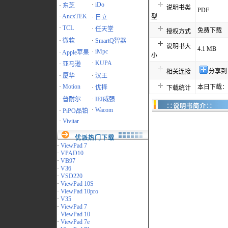
·
iDo
·
东芝
说明书类
PDF
·
AncxTEK
型
·
日立
·
TCL
·
任天堂
免费下载
授权方式
·
微软
·
SmartQ智器
说明书大
4.1 MB
·
iMpc
·
Apple苹果
小
·
KUPA
·
亚马逊
分享到
相关连接
·
厦华
·
汉王
·
Motion
本日下载：1
·
优择
下载统计
·
普耐尔
·
IEI威强
∷说明书简介∷
·
Wacom
·
PiPO品铂
·
Vivitar
优派热门下载
·
ViewPad 7
·
VPAD10
·
VB97
·
V36
·
VSD220
·
ViewPad 10S
·
ViewPad 10pro
·
V35
·
ViewPad 7
·
ViewPad 10
·
ViewPad 7e