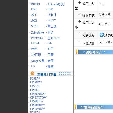
·
Brother
说明书类
·
Jolimark映美
PDF
型
·
OKI
·
IBM
·
松下
·
飞利浦
免费下载
授权方式
·
SONY
·
夏新
说明书大
4.51 MB
·
STAR
·
富士通
小
·
Zebra斑马
·
柯达
分享
相关连接
·
Printronix
·
呈妍HiTi
本日下载：
·
Mimaki
·
cab
下载统计
·
炜煌
·
东芝
∷说明书简介∷
·
3D打印
·
三菱
·
Arogx立象
·
奔图
·
LG
·
夏普
三菱热门下载
·
P95DW
·
CP30DW
·
CP910E
·
CP900E
·
CP3020DAE
·
CP-D707DW
·
CP900DW
·
CP9810DW
∷赞助商链接∷
·
CP9550DW
·
P93DW