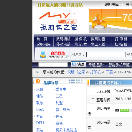
说明书库
关
首 页
数码相机
摄 像 机
数码影音
打 印 机
说明书库
移动电话
笔 记 本
掌上无线
扫 描 仪
专题连接：
智能手机专题 |
您当前的位置：
说明书之家
->
打印机
->
三菱
-> CP-D7
品牌导航
∷说明书名称
·
惠普
·
爱普生
WinXP/Win
运行环境
·
佳能
·
三星
2013/11/16
整理时间
·
联想
·
利盟
说明书星
·
BenQ
·
富士施乐
级
·
方正
·
理光
说明书语
·
DELL
·
京瓷
英文
言
·
实达
·
柯尼卡美能达