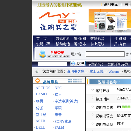
说明书库
关
首 页
数码相机
摄 像 机
数码影音
打 印 机
说明书库
移动电话
笔 记 本
掌上无线
扫 描 仪
专题连接：
智能手机专题 |
您当前的位置：
说明书之家
->
掌上无线
->
Wacom
-> 影拓
品牌导航
∷说明书名称
·
ARCHOS
·
NEC
WinXP/Wi
运行环境
·
CASIO
·
松日
2014/2/6 
整理时间
·
联想
·
宇达电通(神达)
说明书星级
·
优派
·
华硕
·
富士通
·
惠普
简体中文
说明书语言
·
ACER
·
SONY索尼
PDF
说明书类型
·
DELL
·
PALM