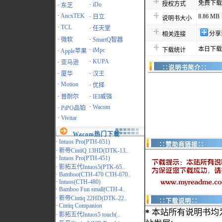
免费下载
授权方式
·
iDo
·
东芝
·
AncxTEK
8.86 MB
·
日立
说明书大小
·
TCL
·
任天堂
分享
相关连接
·
微软
·
SmartQ智器
本日下载
·
iMpc
下载统计
·
Apple苹果
·
KUPA
·
亚马逊
∷说明书简介∷
·
厦华
·
汉王
·
Motion
·
优择
·
普耐尔
·
IEI威强
·
Wacom
·
PiPO品铂
·
Vivitar
Wacom热门下载
·
Intuos Pro(PTH-651)
∷赞助商链接∷
·
新帝CintiQ 13HD(DTK-13..
·
Intuos Pro(PTH-451)
·
影拓五代Intuos5(PTK-65..
·
Bamboo(CTH-470 CTH-670..
·
Intuos(CTH-480)
·
Bamboo Fun small(CTH-4..
·
新帝Cintiq 22HD(DTK-22..
∷下载说明∷
·
Cintiq Companion
*
本站所有说明书均
·
影拓五代Intuos5 touch(..