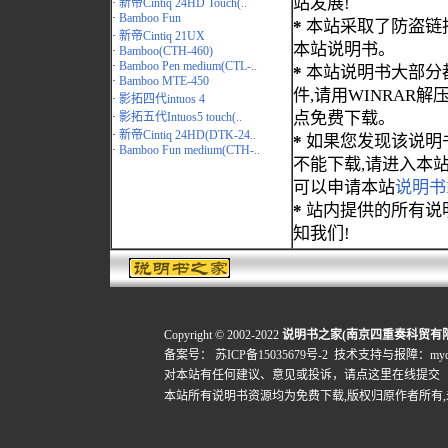
站发展!
·
新帝Cintiq 24HD Touch(..
·
Bamboo Fun
*
本站采取了防盗链
·
新帝Cintiq 21UX
本站说明书。
·
Bamboo(CTH-460)
·
Bamboo Pen medium(CTL-..
*
本站说明书大部分都为
·
Bamboo MTE-450
件,请用WINRAR解压
·
影拓四代intuos 4
点免费下载。
·
影拓五代Intuos5 touch(..
·
新帝Cintiq 24HD(DTK-24..
*
如果您发现该说明
·
Bamboo Fun medium(CTH-..
不能下载,请进入本
可以申请本站
说明书
*
站内提供的所有说
知我们!
Copyright © 2002-2022
说明书之家(南京四重奏科贸有
备案号：
苏ICP备15035679号-2
技术支持与报障：mydigi
对本站有任何建议、意见或投诉，
请点这里在线提交
本站所有说明书资源均为免费下载,版权归原作者所有