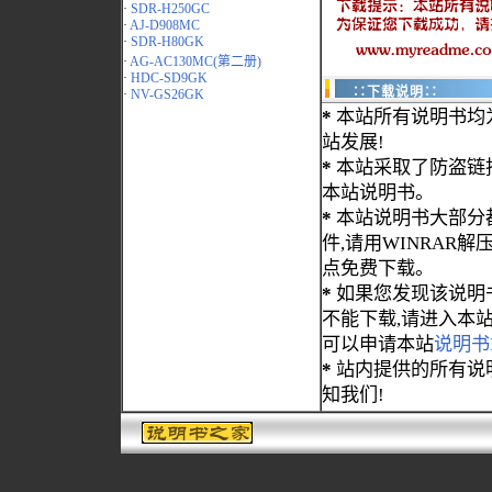
·
SDR-H250GC
·
AJ-D908MC
·
SDR-H80GK
·
AG-AC130MC(第二册)
·
HDC-SD9GK
∷下载说明∷
·
NV-GS26GK
*
本站所有说明书均
站发展!
*
本站采取了防盗链
本站说明书。
*
本站说明书大部分都为
件,请用WINRAR解压
点免费下载。
*
如果您发现该说明
不能下载,请进入本
可以申请本站
说明书
*
站内提供的所有说
知我们!