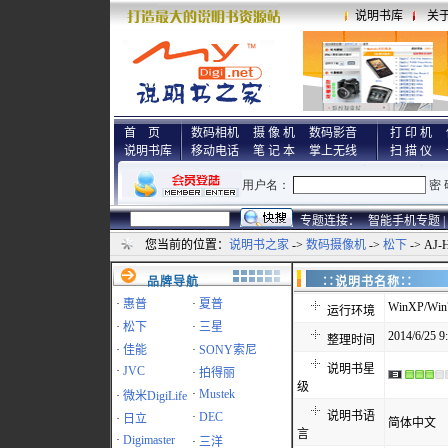
说明书库
关
首 页
数码相机
摄 像 机
数码影音
打 印 机
说明书库
移动电话
笔 记 本
掌上无线
扫 描 仪
专题连接：
智能手机专题 |
您当前的位置：
说明书之家
->
数码摄像机
->
松下
-> AJ
品牌导航
∷说明书名称
·
惠普
·
夏普
WinXP/Win7
运行环境
·
松下
·
三星
2014/6/25 9
整理时间
·
佳能
·
SONY索尼
说明书星
·
JVC
·
拍得丽
级
·
Mustek
·
微米DigiLife
说明书语
·
DEC
·
日立
简体中文
言
·
Digimaster
·
三洋