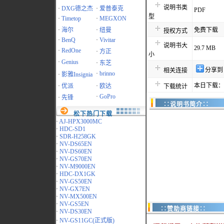
说明书类
·
DXG德之杰
·
爱普泰克
PDF
型
·
Timetop
·
MEGXON
·
海尔
·
纽曼
免费下载
授权方式
·
BenQ
·
Vivitar
说明书大
29.7 MB
·
RedOne
·
方正
小
·
Genius
·
东芝
分享到
相关连接
·
brinno
·
影雅Insignia
本日下载：1
·
优派
·
欧达
下载统计
·
GoPro
·
先锋
∷说明书简介∷
松下热门下载
·
AJ-HPX3000MC
·
HDC-SD1
·
SDR-H258GK
·
NV-DS65EN
·
NV-DS60EN
·
NV-GS70EN
·
NV-M9000EN
·
HDC-DX1GK
·
NV-GS50EN
·
NV-GX7EN
·
NV-MX500EN
·
NV-GS5EN
∷赞助商链接∷
·
NV-DS30EN
·
NV-GS11GC(正式版)