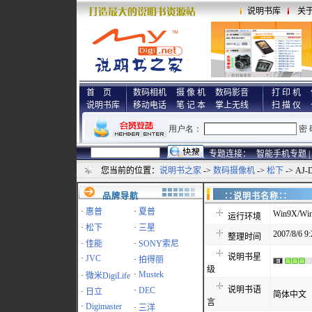
说明书库
关
首 页
数码相机
摄 像 机
数码影音
打 印 机
说明书库
移动电话
笔 记 本
掌上无线
扫 描 仪
专题连接：
智能手机专题 |
您当前的位置：
说明书之家
->
数码摄像机
->
松下
-> AJ
品牌导航
∷说明书名称
·
惠普
·
夏普
Win9X/Win
运行环境
·
松下
·
三星
2007/8/6 9:
整理时间
·
佳能
·
SONY索尼
说明书星
·
JVC
·
拍得丽
级
·
Mustek
·
微米DigiLife
说明书语
·
DEC
·
日立
简体中文
言
·
Digimaster
·
三洋