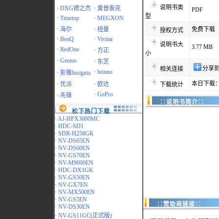
说明书类
·
DXG德之杰
·
爱普泰克
PDF
型
·
Timetop
·
MEGXON
·
海尔
·
纽曼
免费下载
授权方式
·
BenQ
·
Vivitar
说明书大
3.77 MB
·
RedOne
·
方正
小
·
Genius
·
东芝
分享
相关连接
·
brinno
·
影雅Insignia
本日下载：
·
优派
·
欧达
下载统计
·
GoPro
·
先锋
∷说明书简介∷
松下热门下载
·
AJ-HPX3000MC
·
HDC-SD1
·
SDR-H258GK
·
NV-DS65EN
·
NV-DS60EN
·
NV-GS70EN
·
NV-M9000EN
·
HDC-DX1GK
·
NV-GS50EN
·
NV-GX7EN
·
NV-MX500EN
·
NV-GS5EN
∷赞助商链接∷
·
NV-DS30EN
·
NV-GS11GC(正式版)