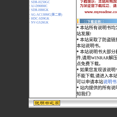
·
SDR-H250GC
·
AJ-D908MC
·
SDR-H80GK
·
AG-AC130MC(第二册)
·
HDC-SD9GK
∷下载说明∷
·
NV-GS26GK
*
本站所有说明书均
站发展!
*
本站采取了防盗链
本站说明书。
*
本站说明书大部分都为
件,请用WINRAR解压
点免费下载。
*
如果您发现该说明
不能下载,请进入本
可以申请本站
说明书
*
站内提供的所有说
知我们!