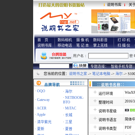
说明书库
关
首 页
数码相机
摄 像 机
数码影音
打 印 机
说明书库
移动电话
笔 记 本
掌上无线
扫 描 仪
专题连接：
智能手机专题 |
您当前的位置：
说明书之家
->
笔记本电脑
->
海尔
-> S1
品牌导航
∷说明书名称
·
OQO
·
海尔
WinXP
运行环境
·
NETBOOK-
·
Gateway
2016/3
BTO
整理时间
·
ACER
·
MiTAC
说明书星级
·
Apple
·
长城
简体
说明书语言
·
清华紫光
·
三星
PDF
说明书类型
·
夏新
·
夏普