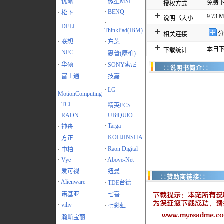
·
优派
·
微星MSI
免费
授权方式
·
BENQ
·
松下
9.73 
说明书大小
·
·
DELL
ThinkPad(IBM)
分
相关连接
·
联想
·
东芝
本日下
下载统计
·
NEC
·
惠普(康柏)
·
华硕
·
SONY索尼
∷说明书简介∷
·
富士通
·
技嘉
·
·
LG
MotionComputing
·
TCL
·
精英ECS
·
RAON
·
UBiQUiO
·
Targa
·
神舟
·
KOHJINSHA
·
方正
·
Raon Digital
·
中柏
·
Vye
·
Above-Net
·
爱可视
·
纽曼
∷赞助商链接∷
·
Alienware
·
TDE台德
·
诺基亚
·
七喜
·
viliv
·
七彩虹
·
瀚斯宝丽