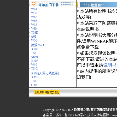
海尔热门下载
∷下载说明∷
·
W61
*
本站所有说明书均
·
W36
站发展!
·
W62
·
W66
*
本站采取了防盗链
·
W18
·
V60
本站说明书。
·
T68D
*
本站说明书大部分都为
·
A61
·
W50
件,请用WINRAR解压
·
简爱7G-3
点免费下载。
·
X105
*
如果您发现该说明
·
T68
·
A650
不能下载,请进入本
·
X108
·
W10
可以申请本站
说明书
·
T6-C
*
站内提供的所有说
·
X108(天翼无线宽带)
知我们!
·
X310
·
T68
·
H30
Copyright © 2002-2022
说明书之家(南京四重奏科贸有
备案号：
苏ICP备15035679号-2
技术支持与报障：mydigi