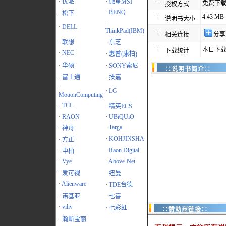
·
优派
·
微星MSI
免费下
授权方式
·
BENQ
·
松下
4.43 MB
说明书大小
·
·
DELL
ThinkPad(IBM)
分享
相关连接
·
联想
·
东芝
本日下载
下载统计
·
NEC
·
惠普(康柏)
·
华硕
·
SONY索尼
∷说明书简介∷
·
富士通
·
技嘉
·
·
LG
MotionComputing
·
TCL
·
精英ECS
·
RAON
·
UBiQUiO
·
Targa
·
神舟
·
KOHJINSHA
·
方正
·
Raon Digital
·
中柏
·
Vye
·
Above-Net
·
爱可视
·
纽曼
·
Alienware
·
TDE台德
·
诺基亚
·
七喜
·
viliv
·
七彩虹
∷赞助商链接∷
·
瀚斯宝丽