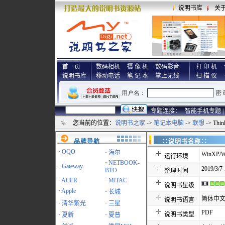
说明书库
关
首 页
数码相机
摄 像 机
数码影音
打 印 机
说明书库
移动电话
笔 记 本
掌上无线
扫 描 仪
专题连接：
智能手机专题 |
您当前的位置：
说明书之家
->
笔记本电脑
->
联想
-> Thi
品牌导航
∷说明书名称
·
OQO
·
海尔
WinXP/W
运行环境
·
NETBOOK-
·
Gateway
2019/3/7 
BTO
整理时间
·
ACER
·
MiTAC
说明书星级
·
Apple
·
长城
简体中
说明书语言
·
清华紫光
·
三星
PDF
说明书类型
·
夏新
·
夏普