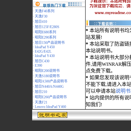
联想热门下载
·
天逸F40系列
·
天逸F30
·
旭日410
∷下载说明∷
·
旭日125F/E280S
*
本站所有说明书均
·
昭阳E680系列
站发展!
·
昭阳E290系列
·
旭日150产品说明书
*
本站采取了防盗链
·
IdeaPad Y450
本站说明书。
·
E42G/E42L
·
IdeaPad Y430
*
本站说明书大部分都为
·
旭日C430
件,请用WINRAR解压
·
E390
点免费下载。
·
昭阳E200说明书
·
天逸S180说明书
*
如果您发现该说明
·
昭阳A500产品说明书
不能下载,请进入本
·
旭日N440A/N440G
可以申请本站
说明书
·
旭日210
·
昭阳E260产品说明书
*
站内提供的所有说
·
天逸F21
知我们!
·
Lenovo IdeaPad Y460