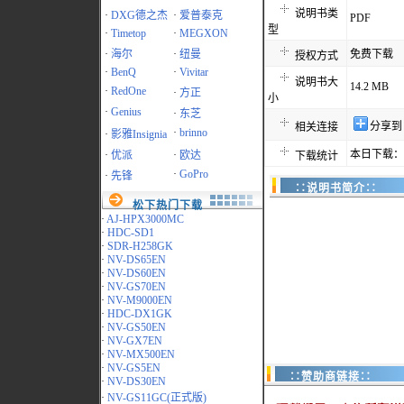
说明书类
·
DXG德之杰
·
爱普泰克
PDF
型
·
Timetop
·
MEGXON
·
海尔
·
纽曼
免费下载
授权方式
·
BenQ
·
Vivitar
说明书大
14.2 MB
·
RedOne
·
方正
小
·
Genius
·
东芝
分享到
相关连接
·
brinno
·
影雅Insignia
本日下载：5
·
优派
·
欧达
下载统计
·
GoPro
·
先锋
∷说明书简介∷
松下热门下载
·
AJ-HPX3000MC
·
HDC-SD1
·
SDR-H258GK
·
NV-DS65EN
·
NV-DS60EN
·
NV-GS70EN
·
NV-M9000EN
·
HDC-DX1GK
·
NV-GS50EN
·
NV-GX7EN
·
NV-MX500EN
·
NV-GS5EN
∷赞助商链接∷
·
NV-DS30EN
·
NV-GS11GC(正式版)