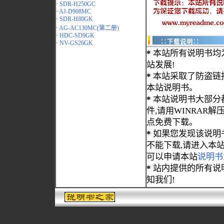
·
SDR-H250GC
·
AJ-D908MC
·
SDR-H80GK
·
AG-AC130MC(第二册)
·
HDC-SD9GK
∷下载说明∷
·
NV-GS26GK
*
本站所有说明书均
站发展!
*
本站采取了防盗链
本站说明书。
*
本站说明书大部分都为
件,请用WINRAR解压
点免费下载。
*
如果您发现该说明
不能下载,请进入本
可以申请本站
说明书
*
站内提供的所有说
知我们!