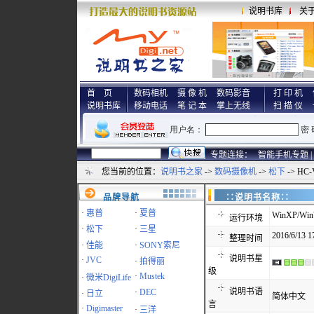
说明书库
关
首 页
数码相机
摄 像 机
数码影音
打 印 机
说明书库
移动电话
笔 记 本
掌上无线
扫 描 仪
专题连接：
智能手机专题 |
您当前的位置：
说明书之家
->
数码摄像机
->
松下
-> HC
品牌导航
∷说明书名称
·
惠普
·
夏普
WinXP/Win7
运行环境
·
松下
·
三星
2016/6/13 1
整理时间
·
佳能
·
SONY索尼
说明书星
·
JVC
·
拍得丽
级
·
Mustek
·
微米DigiLife
说明书语
·
DEC
·
日立
简体中文
言
·
Digimaster
·
三洋