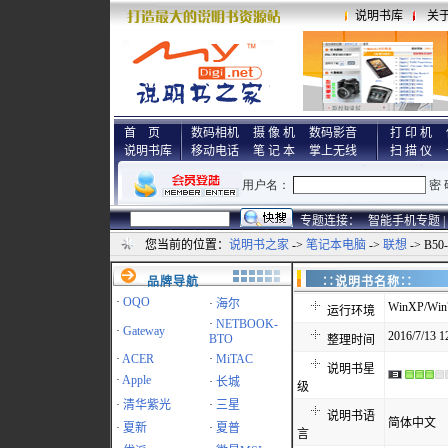
说明书库
关
首 页
数码相机
摄 像 机
数码影音
打 印 机
说明书库
移动电话
笔 记 本
掌上无线
扫 描 仪
专题连接：
智能手机专题 |
您当前的位置：
说明书之家
->
笔记本电脑
->
联想
-> B50
品牌导航
∷说明书名称
·
OQO
·
海尔
WinXP/Win7
运行环境
·
NETBOOK-
·
Gateway
2016/7/13 1
BTO
整理时间
·
ACER
·
MiTAC
说明书星
·
Apple
·
长城
级
·
清华紫光
·
三星
说明书语
简体中文
·
夏新
·
夏普
言