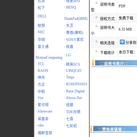
·
优派
·
微星MSI
说明书类
PDF
·
BENQ
·
松下
型
·
·
DELL
免费下载
ThinkPad(IBM)
授权方式
·
联想
·
东芝
说明书大
6.35 MB
·
NEC
·
惠普(康柏)
小
·
华硕
·
SONY索尼
分享到
相关连接
·
富士通
·
技嘉
本日下载：3
·
下载统计
·
LG
MotionComputing
·
TCL
∷说明书简介∷
·
精英ECS
·
RAON
·
UBiQUiO
·
Targa
·
神舟
·
KOHJINSHA
·
方正
·
Raon Digital
·
中柏
·
Vye
·
Above-Net
·
爱可视
·
纽曼
·
Alienware
·
TDE台德
·
诺基亚
·
七喜
·
viliv
·
七彩虹
∷赞助商链接∷
·
瀚斯宝丽