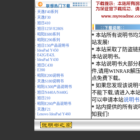
联想热门下载
·
天逸F40系列
·
天逸F30
·
旭日410
∷下载说明∷
·
旭日125F/E280S
·
昭阳E680系列
*
本站所有说明书均
·
昭阳E290系列
站发展!
·
旭日150产品说明书
*
本站采取了防盗链
·
IdeaPad Y450
·
E42G/E42L
本站说明书。
·
IdeaPad Y430
*
本站说明书大部分都为
·
旭日C430
·
E390
件,请用WINRAR解压
·
昭阳E200说明书
点免费下载。
·
天逸S180说明书
*
如果您发现该说明
·
昭阳A500产品说明书
不能下载,请进入本
·
旭日N440A/N440G
·
旭日210
可以申请本站
说明书
·
昭阳E260产品说明书
*
站内提供的所有说
·
天逸F21
知我们!
·
Lenovo IdeaPad Y460