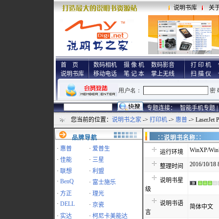
说明书库
关
首 页
数码相机
摄 像 机
数码影音
打 印 机
说明书库
移动电话
笔 记 本
掌上无线
扫 描 仪
专题连接：
智能手机专题 |
您当前的位置：
说明书之家
->
打印机
->
惠普
-> LaserJe
品牌导航
∷说明书名称
·
惠普
·
爱普生
WinXP/Win7
运行环境
·
佳能
·
三星
2016/10/18 
整理时间
·
联想
·
利盟
说明书星
·
BenQ
·
富士施乐
级
·
方正
·
理光
说明书语
·
DELL
·
京瓷
简体中文
言
·
实达
·
柯尼卡美能达