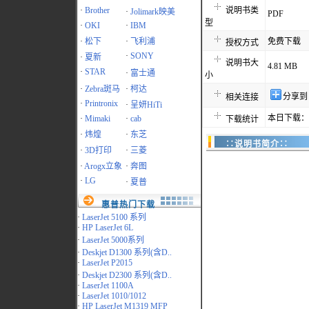
·
Brother
说明书类
·
Jolimark映美
PDF
型
·
OKI
·
IBM
·
松下
·
飞利浦
免费下载
授权方式
·
SONY
·
夏新
说明书大
4.81 MB
·
STAR
·
富士通
小
·
Zebra斑马
·
柯达
分享到
相关连接
·
Printronix
·
呈妍HiTi
本日下载：1
·
Mimaki
·
cab
下载统计
·
炜煌
·
东芝
∷说明书简介∷
·
3D打印
·
三菱
·
Arogx立象
·
奔图
·
LG
·
夏普
惠普热门下载
·
LaserJet 5100 系列
·
HP LaserJet 6L
·
LaserJet 5000系列
·
Deskjet D1300 系列(含D..
·
LaserJet P2015
·
Deskjet D2300 系列(含D..
·
LaserJet 1100A
·
LaserJet 1010/1012
·
HP LaserJet M1319 MFP