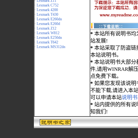
·
Lexmark Z11
·
Lexmark C752
·
Lexmark 4200
·
Lexmark T430
·
Lexmark E260dn
·
Lexmark E260d
∷下载说明∷
·
Lexmark Z12
·
Lexmark W812
*
本站所有说明书均
·
Lexmark E250dn
站发展!
·
Lexmark T642
·
Lexmark MS312dn
*
本站采取了防盗链
本站说明书。
*
本站说明书大部分都为
件,请用WINRAR解压
点免费下载。
*
如果您发现该说明
不能下载,请进入本
可以申请本站
说明书
*
站内提供的所有说
知我们!