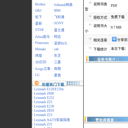
·
Brother
说明书类
·
Jolimark映美
PDF
型
·
OKI
·
IBM
·
松下
·
飞利浦
免费下载
授权方式
·
SONY
·
夏新
说明书大
9.7 MB
·
STAR
·
富士通
小
·
Zebra斑马
·
柯达
分享到
相关连接
·
Printronix
·
呈妍HiTi
本日下载：2
·
Mimaki
·
cab
下载统计
·
炜煌
·
东芝
∷说明书简介∷
·
3D打印
·
三菱
·
Arogx立象
·
奔图
·
LG
·
夏普
利盟热门下载
·
Lexmark E120/E120n
·
Lexmark Z600
·
Lexmark E232
·
Lexmark Z25
·
Lexmark E230
·
Lexmark Z810
·
Lexmark Z23
·
Lexmark X4270安装指南
∷赞助商链接∷
·
Lexmark Z31