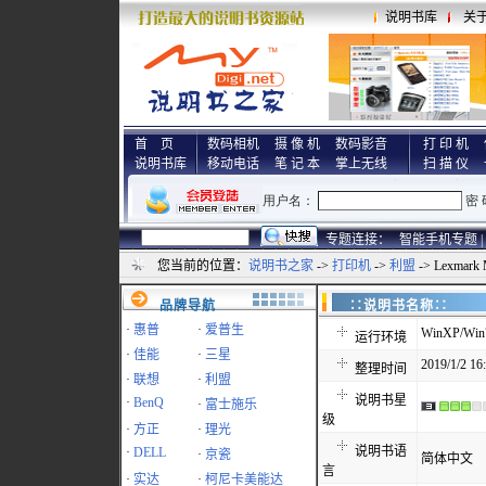
说明书库
关
首 页
数码相机
摄 像 机
数码影音
打 印 机
说明书库
移动电话
笔 记 本
掌上无线
扫 描 仪
专题连接：
智能手机专题 |
您当前的位置：
说明书之家
->
打印机
->
利盟
-> Lexmar
品牌导航
∷说明书名称
·
惠普
·
爱普生
WinXP/Win7
运行环境
·
佳能
·
三星
2019/1/2 16
整理时间
·
联想
·
利盟
说明书星
·
BenQ
·
富士施乐
级
·
方正
·
理光
说明书语
·
DELL
·
京瓷
简体中文
言
·
实达
·
柯尼卡美能达