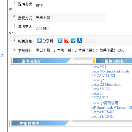
说明书类
PDF
型
免费下载
授权方式
说明书大
20.3 MB
小
分享到：
相关连接
本日下载：2 本周下载：2 本月下载：7 总共下载：1338
下载统计
能达
∷说明书简介∷
∷相关说明书∷
·
Leica M11
·
Leica M6 Quickstart Guide
·
LEICA V-LUX5
·
Leica Q2
·
Leica Q2 Monochrom
·
Leica M10-R
·
Leica S3
·
LEICA SL2
·
Leica Q2简易说明
·
HP Smart Tank Wireless 450 
·
Lexmark CS417
·
Lexmark CS410
∷赞助商链接∷