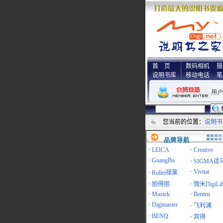
首 页
数码相机
摄
说明书库
移动电话
笔
您当前的位置：
说明书
品牌导航
·
LEICA
·
Creative
·
GuangBo
·
SIGMA适
·
Vivitar
·
Rollei禄莱
·
拍得丽
·
微米DigiLif
·
Mustek
·
Benten
·
Digimaster
·
飞利浦
·
BENQ
·
宾得