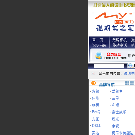
首 页
数码相机
摄
说明书库
移动电话
笔
您当前的位置：
说明书
品牌导航
·
惠普
·
爱普生
·
佳能
·
三星
·
联想
·
利盟
·
BenQ
·
富士施乐
·
方正
·
理光
·
DELL
·
京瓷
·
实达
·
柯尼卡美能达