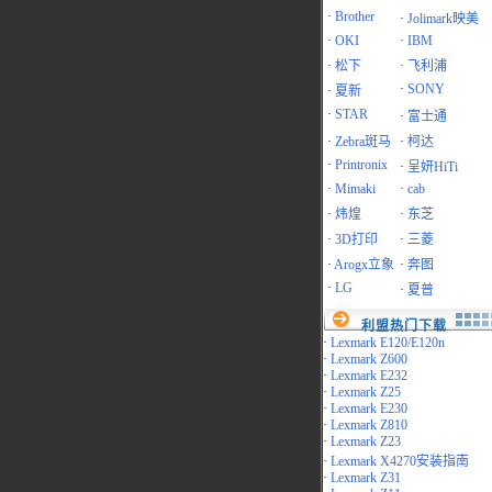
·
Brother
·
Jolimark映美
·
OKI
·
IBM
·
松下
·
飞利浦
·
SONY
·
夏新
·
STAR
·
富士通
·
Zebra斑马
·
柯达
·
Printronix
·
呈妍HiTi
·
Mimaki
·
cab
·
炜煌
·
东芝
·
3D打印
·
三菱
·
Arogx立象
·
奔图
·
LG
·
夏普
利盟热门下载
·
Lexmark E120/E120n
·
Lexmark Z600
·
Lexmark E232
·
Lexmark Z25
·
Lexmark E230
·
Lexmark Z810
·
Lexmark Z23
·
Lexmark X4270安装指南
·
Lexmark Z31