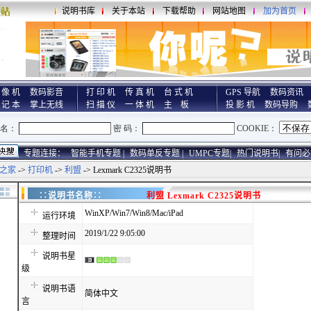
说明书库
关于本站
下载帮助
网站地图
加为首页
 像 机
数码影音
打 印 机
传 真 机
台 式 机
GPS 导航
数码资讯
 记 本
掌上无线
扫 描 仪
一 体 机
主 板
投 影 机
数码导购
专题连接：
智能手机专题 |
数码单反专题 |
UMPC专题|
热门说明书|
有问必
之家
->
打印机
->
利盟
-> Lexmark C2325说明书
∷说明书名称∷
利盟 Lexmark C2325说明书
WinXP/Win7/Win8/Mac/iPad
运行环境
2019/1/22 9:05:00
整理时间
说明书星
级
说明书语
简体中文
言