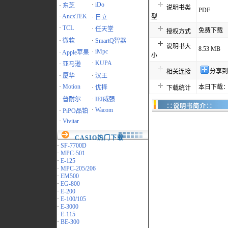
·
iDo
·
东芝
说明书类
PDF
·
AncxTEK
型
·
日立
·
TCL
·
任天堂
免费下载
授权方式
·
微软
·
SmartQ智器
说明书大
8.53 MB
·
iMpc
·
Apple苹果
小
·
KUPA
·
亚马逊
分享到
相关连接
·
厦华
·
汉王
·
Motion
本日下载：
·
优择
下载统计
·
普耐尔
·
IEI威强
∷说明书简介∷
·
Wacom
·
PiPO品铂
·
Vivitar
CASIO热门下载
·
SF-7700D
·
MPC-501
·
E-125
·
MPC-205/206
·
EM500
·
EG-800
·
E-200
·
E-100/105
·
E-3000
·
E-115
·
BE-300