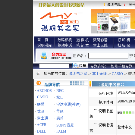
说明书库
关
首 页
数码相机
摄 像 机
数码影音
打 印 机
说明书库
移动电话
笔 记 本
掌上无线
扫 描 仪
专题连接：
智能手机专题 |
您当前的位置：
说明书之家
->
掌上无线
->
CASIO
-> SF
品牌导航
∷说明书名称
·
ARCHOS
·
NEC
Win9X/Win
运行环境
·
CASIO
·
松日
2006/4/29 8
整理时间
·
联想
·
宇达电通(神达)
说明书星
·
优派
·
华硕
级
·
富士通
·
惠普
·
ACER
·
SONY索尼
说明书语
繁体中文
言
·
DELL
·
PALM