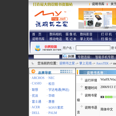
说明书库
关
首 页
数码相机
摄 像 机
数码影音
打 印 机
说明书库
移动电话
笔 记 本
掌上无线
扫 描 仪
专题连接：
智能手机专题 |
您当前的位置：
说明书之家
->
掌上无线
->
AncxTEK
-> 
品牌导航
∷说明书名称
·
ARCHOS
·
NEC
Win9X/Win
运行环境
·
CASIO
·
松日
2006/9/13 1
整理时间
·
联想
·
宇达电通(神达)
说明书星
·
优派
·
华硕
级
·
富士通
·
惠普
·
ACER
·
SONY索尼
说明书语
简体中文
言
·
DELL
·
PALM