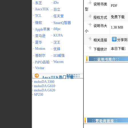
·
iDo
·
东芝
说明书类
PDF
·
AncxTEK
型
·
日立
·
TCL
·
任天堂
免费下载
授权方式
·
微软
·
SmartQ智器
说明书大
1.38 MB
·
iMpc
·
Apple苹果
小
·
KUPA
·
亚马逊
分享到
相关连接
·
厦华
·
汉王
·
Motion
本日下载：9
·
优择
下载统计
·
普耐尔
·
IEI威强
∷说明书简介∷
·
Wacom
·
PiPO品铂
·
Vivitar
AncxTEK热门下载
·
moboDA 3360
·
moboDA G610
·
moboDA G620
·
SP230
∷赞助商链接∷