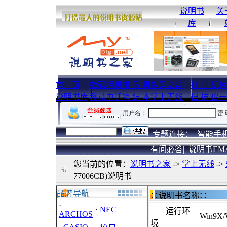
说明书
关
库
首 页
数码相机
摄 像 机
数码影音
打 印 机
传
说明书库
移动电话
笔 记 本
掌上无线
扫 描 仪
一
专题连接：
智能手机
有问必答|
说明书EM
您当前的位置：
说明书之家
->
掌上无线
->
77006CB)说明书
品牌导航
∷说明书名称
·
·
NEC
运行环
ARCHOS
Win9X/
境