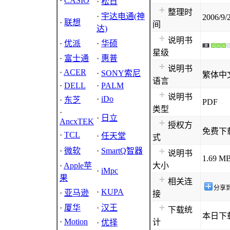
·
CASIO
·
松日
整理时
·
宇达电通(神
2006/9/
·
联想
间
达)
说明书
·
优派
·
华硕
星级
·
富士通
·
惠普
说明书
·
ACER
·
SONY索尼
繁体中
语言
·
DELL
·
PALM
说明书
·
iDo
·
东芝
PDF
类型
·
·
日立
AncxTEK
授权方
免费下
·
TCL
·
任天堂
式
·
微软
·
SmartQ智器
说明书
1.69 M
·
Apple苹
大小
·
iMpc
果
相关连
分享
·
KUPA
·
亚马逊
接
·
厦华
·
汉王
下载统
本日下载
·
Motion
计
·
优择