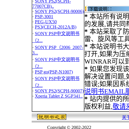
·
SONY PS2(SCPH-
77007CB)..
∷下载说明∷
·
SONY PS2(SCPH-90006)
*
本站所有说明
·
PSP-3001
·
PEG-UX50
的发展,请共同
·
PS3(CECH-2012A/B)
*
本站采取了防
·
SONY PSP中文说明书
雷、旋风等工
（2...
*
本站说明书大部
·
SONY PSP（2006_2007-
3...
打开,如果为压缩文
·
SONY PSP中文说明书
WINRAR可
（2...
*
如果您发现该
·
PSP go(PSP-N1007)
解决设置问题,
·
SONY PSP中文说明书
错误;如果因系
（2...
说明书EMAIL
·
SONY PS2(SCPH-90007)
·
Xperia Tablet Z SGP341..
*
站内提供的所
版权利益,
敬请
关
Copyright © 2002-2022
说明书之家(南京