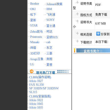
·
Brother
说明书类
·
Jolimark映美
PDF
型
·
OKI
·
IBM
·
松下
·
飞利浦
免费下载
授权方式
·
SONY
·
夏新
说明书大
6.97 MB
·
STAR
·
富士通
小
·
Zebra斑马
·
柯达
分享到
相关连接
·
Printronix
·
呈妍HiTi
本日下载：1
·
Mimaki
·
cab
下载统计
·
炜煌
·
东芝
∷说明书简介∷
·
3D打印
·
三菱
·
Arogx立象
·
奔图
·
LG
·
夏普
理光热门下载
·
CL800(操作说明)
·
Aficio 1027
·
FAX SL350
·
SP 310DN/SP 310DNW
·
SL315
·
CL800(安装指南)
·
Aficio 1022
·
Aficio 1045
·
Aficio 1035