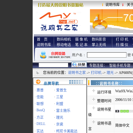
说明书库
关
首 页
数码相机
摄 像 机
数码影音
打 印 机
说明书库
移动电话
笔 记 本
掌上无线
扫 描 仪
专题连接：
智能手机专题 |
您当前的位置：
说明书之家
->
打印机
->
理光
-> AP60
品牌导航
∷说明书名称
·
惠普
·
爱普生
Win9X/Win
运行环境
·
佳能
·
三星
2006/11/10 
整理时间
·
联想
·
利盟
说明书星
·
BenQ
·
富士施乐
级
·
方正
·
理光
说明书语
·
DELL
·
京瓷
简体中文
言
·
实达
·
柯尼卡美能达