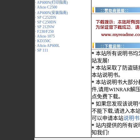
·
AP600N(打印指南)
·
Aficio C2500
∷赞助商链接∷
·
AP600N(安装指南)
·
SP C252DN
·
SP C250DN
·
SP 212NW
·
F230/F250
·
Aficio 1075
·
KD350C
·
Aficio AP600L
∷下载说明∷
·
SP 111
*
本站所有说明书均
站发展!
*
本站采取了防盗链
本站说明书。
*
本站说明书大部分都为
件,请用WINRAR解压
点免费下载。
*
如果您发现该说明
不能下载,请进入本
可以申请本站
说明书
*
站内提供的所有说
知我们!