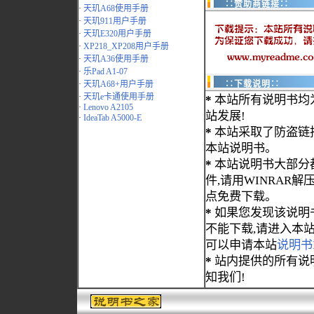
∷赞助商链接∷
·
天玑A68使用手册
·
天玑911用户手册
·
天玑E320用户手册
·
XP218_XP208用户手册
·
天玑A36使用手册
·
乐Pad A1-07
·
天玑A68+用户手册
∷下载说明∷
·
天玑e卡通使用手册
*
本站所有说明书均
·
Lenovo A2105
站发展!
·
IdeaTab A5000-E
*
本站采取了防盗链
本站说明书。
*
本站说明书大部分都为
件,请用WINRAR解压
点免费下载。
*
如果您发现该说明
不能下载,请进入本
可以申请本站
说明书
*
站内提供的所有说
知我们!