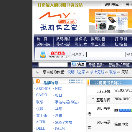
说明书库
关
首 页
数码相机
摄 像 机
数码影音
打 印 机
说明书库
移动电话
笔 记 本
掌上无线
扫 描 仪
专题连接：
智能手机专题 |
您当前的位置：
说明书之家
->
掌上无线
->
联想
-> 天玑
品牌导航
∷说明书名称
·
ARCHOS
·
NEC
Win9X/Win
运行环境
·
CASIO
·
松日
2004/10/10 
整理时间
·
联想
·
宇达电通(神达)
说明书星
·
优派
·
华硕
级
·
富士通
·
惠普
·
ACER
·
SONY索尼
说明书语
简体中文
言
·
DELL
·
PALM