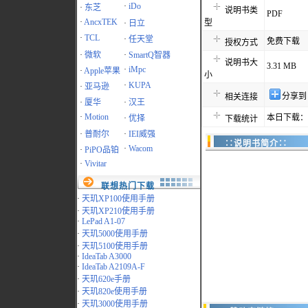
·
iDo
·
东芝
说明书类
PDF
·
AncxTEK
型
·
日立
·
TCL
·
任天堂
免费下载
授权方式
·
微软
·
SmartQ智器
说明书大
3.31 MB
·
iMpc
·
Apple苹果
小
·
KUPA
·
亚马逊
分享到
相关连接
·
厦华
·
汉王
·
Motion
本日下载：1
·
优择
下载统计
·
普耐尔
·
IEI威强
∷说明书简介∷
·
Wacom
·
PiPO品铂
·
Vivitar
联想热门下载
·
天玑XP100使用手册
·
天玑XP210使用手册
·
LePad A1-07
·
天玑5000使用手册
·
天玑5100使用手册
·
IdeaTab A3000
·
IdeaTab A2109A-F
·
天玑620e手册
·
天玑820e使用手册
·
天玑3000使用手册