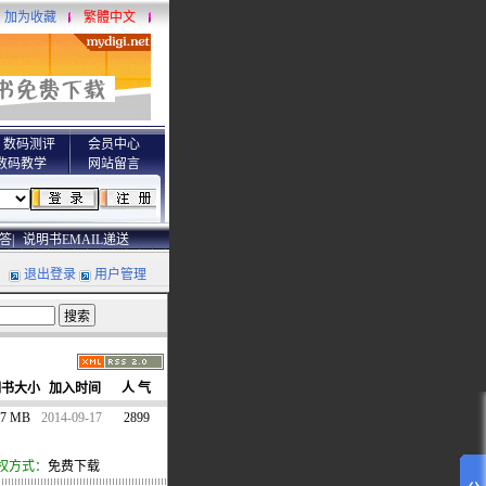
加为收藏
繁體中文
数码测评
会员中心
数码教学
网站留言
答|
说明书EMAIL递送
退出登录
用户管理
明书大小
加入时间
人 气
.7 MB
2014-09-17
2899
权方式：
免费下载