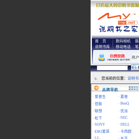
首 页
数码相机
摄
说明书库
移动电话
笔
您当前的位置：
说明书
品牌导航
·
爱普生
·
夏普
·
BenQ
·
佳能
·
联想
·
优派
·
NEC
·
松下
·
SONY
·
DELL
·
EIKI爱其
·
卡西欧
·
LG
·
东芝