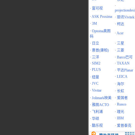
·
·
富可视
projectiondes
·
ASK Proxima
·
丽讯Vivitek
·
3M
·
柯达
·
Optoma奥图
·
Acer
码
·
日立
·
三星
·
惠普(康柏)
·
三菱
·
三洋
·
Barco巴可
·
SIM2
·
TAXAN
·
PLUS
·
平达Planar
·
LEICA
·
纽曼
·
JVC
·
海尔
·
Vivitar
·
长虹
·
Jolimark映美
·
爱国者
·
Runco
·
雅图ACTO
·
飞利浦
·
理光
·
IBM
·
华硕
·
酷乐视
·
爱普泰克