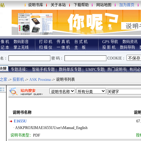
说明书库
关于本站
下载帮助
网站地图
加为首页
 像 机
数码影音
打 印 机
传 真 机
台 式 机
GPS 导航
数码资讯
 记 本
掌上无线
扫 描 仪
一 体 机
主 板
投 影 机
数码导购
专题连接：
智能手机专题 |
数码单反专题 |
UMPC专题|
热门说明书|
有问必
之家
->
投影机
->
ASK Proxima
-> 说明书列表
说明书名称
说
E1655U
67
· ASKPROXIMAE1655UUser'sManual_English
说明书类型：
PDF
授