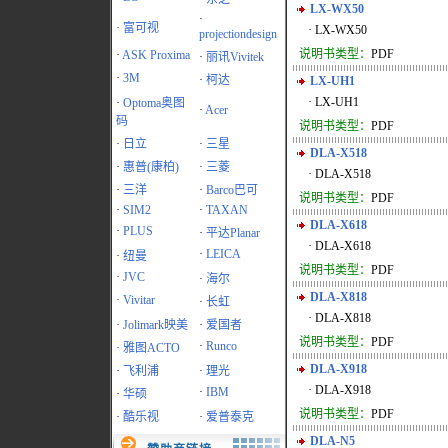
LX-WX50
·
·
富可视
· LX-WX50
projectiondesign
说明书类型：
PDF
·
ASK Proxima
·
丽讯Vivitek
·
3M
·
柯达
LX-UH1
· LX-UH1
·
Optoma奥图
·
Acer
码
说明书类型：
PDF
·
日立
·
三星
DLA-X518
·
惠普(康柏)
·
三菱
· DLA-X518
·
三洋
·
Barco巴可
说明书类型：
PDF
·
SIM2
·
TAXAN
DLA-X618
·
PLUS
·
平达Planar
· DLA-X618
·
LEICA
·
纽曼
说明书类型：
PDF
·
JVC
·
海尔
DLA-X818
·
Vivitar
·
长虹
· DLA-X818
·
Jolimark映美
·
爱国者
说明书类型：
PDF
·
Runco
·
雅图ACTO
DLA-X918
·
飞利浦
·
理光
· DLA-X918
·
IBM
·
华硕
说明书类型：
PDF
·
酷乐视
·
爱普泰克
DLA-N5