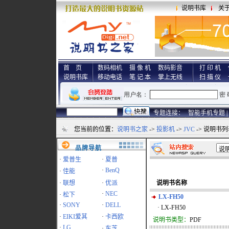
说明书库
关
首 页
数码相机
摄 像 机
数码影音
打 印 机
说明书库
移动电话
笔 记 本
掌上无线
扫 描 仪
专题连接：
智能手机专题 |
您当前的位置：
说明书之家
->
投影机
->
JVC
-> 说明书
品牌导航
·
爱普生
·
夏普
·
BenQ
·
佳能
·
联想
·
优派
说明书名称
·
NEC
·
松下
LX-FH50
·
SONY
·
DELL
· LX-FH50
·
EIKI爱其
·
卡西欧
说明书类型：
PDF
·
LG
·
东芝