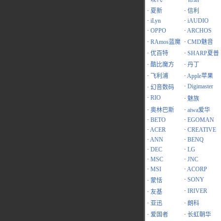
·
夏新
·
信利
·
iLyn
·
iAUDIO
·
OPPO
·
ARCHOS
·
RAmos蓝魔
·
CMD魅音
·
优百特
·
SHARP夏普
·
酷比魔方
·
丹丁
·
飞利浦
·
Apple苹果
·
Digimaster
·
幻音数码
·
RIO
·
魅族
·
奥林巴斯
·
aiwa爱华
·
BETO
·
EGOMAN
·
ACER
·
CREATIVE
·
ANN
·
BENQ
·
DEC
·
LG
·
MSC
·
JNC
·
MSI
·
ACORP
·
SONY
·
蒙恬
·
IRIVER
·
友基
·
亚迅
·
朗科
·
爱国者
·
长虹朝华