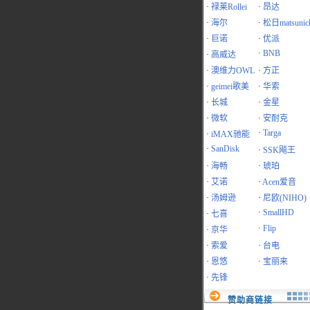
·
禄莱Rollei
·
昂达
·
海尔
·
松日matsunic
·
巨诺
·
优派
·
BNB
·
高威达
·
澳维力OWL
·
方正
·
geimei歌美
·
华索
·
长城
·
金星
·
微软
·
安耐克
·
Targa
·
iMAX驰能
·
SanDisk
·
SSK飚王
·
海畅
·
琥珀
·
艾诺
·
Acen爱音
·
汤姆逊
·
尼欧(NIHO)
·
SmallHD
·
七喜
·
Flip
·
京华
·
索爱
·
台电
·
恩悠
·
宝丽来
·
先锋
赞助商链接