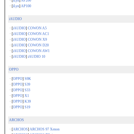
· [
iLyn
]
AP200
· [
iLyn
]
AP100
iAUDIO
· [
iAUDIO
]
COWON A5
· [
iAUDIO
]
COWON AC1
· [
iAUDIO
]
COWON X9
· [
iAUDIO
]
COWON D20
· [
iAUDIO
]
COWON AW1
· [
iAUDIO
]
iAUDIO 10
OPPO
· [
OPPO
]
S9K
· [
OPPO
]
S39
· [
OPPO
]
S33
· [
OPPO
]
X1
· [
OPPO
]
K39
· [
OPPO
]
S19
ARCHOS
· [
ARCHOS
]
ARCHOS 97 Xenon