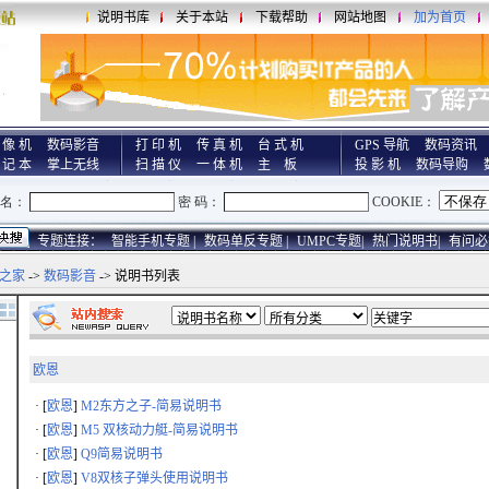
说明书库
关于本站
下载帮助
网站地图
加为首页
 像 机
数码影音
打 印 机
传 真 机
台 式 机
GPS 导航
数码资讯
 记 本
掌上无线
扫 描 仪
一 体 机
主 板
投 影 机
数码导购
专题连接：
智能手机专题 |
数码单反专题 |
UMPC专题|
热门说明书|
有问必
之家
->
数码影音
-> 说明书列表
欧恩
· [
欧恩
]
M2东方之子-简易说明书
· [
欧恩
]
M5 双核动力艇-简易说明书
· [
欧恩
]
Q9简易说明书
· [
欧恩
]
V8双核子弹头使用说明书