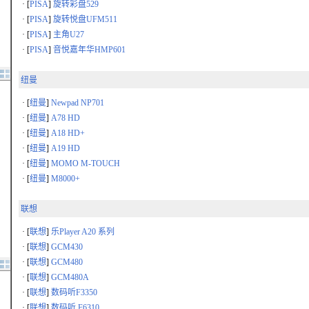
· [
PISA
]
旋转彩盘529
· [
PISA
]
旋转悦盘UFM511
· [
PISA
]
主角U27
· [
PISA
]
音悦嘉年华HMP601
纽曼
· [
纽曼
]
Newpad NP701
· [
纽曼
]
A78 HD
· [
纽曼
]
A18 HD+
· [
纽曼
]
A19 HD
· [
纽曼
]
MOMO M-TOUCH
· [
纽曼
]
M8000+
联想
· [
联想
]
乐Player A20 系列
· [
联想
]
GCM430
· [
联想
]
GCM480
· [
联想
]
GCM480A
· [
联想
]
数码听F3350
· [
联想
]
数码听 F6310