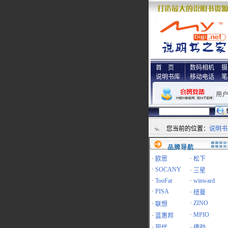
首 页
数码相机
摄
说明书库
移动电话
笔
您当前的位置：
说明书
品牌导航
·
欧恩
·
松下
·
SOCANY
·
三星
·
TooFar
·
winward
·
PISA
·
纽曼
·
ZINO
·
联想
·
MPIO
·
蓝惠邦
·
现代
·
德劲