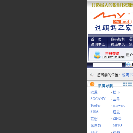
首 页
数码相机
摄
说明书库
移动电话
笔
您当前的位置：
说明书
品牌导航
·
欧恩
·
松下
·
SOCANY
·
三星
·
TooFar
·
winward
·
PISA
·
纽曼
·
ZINO
·
联想
·
MPIO
·
蓝惠邦
·
现代
·
德劲