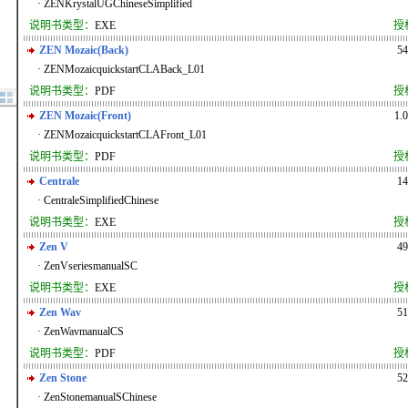
· ZENKrystalUGChineseSimplified
说明书类型：
EXE
授
ZEN Mozaic(Back)
5
· ZENMozaicquickstartCLABack_L01
说明书类型：
PDF
授
ZEN Mozaic(Front)
1.
· ZENMozaicquickstartCLAFront_L01
说明书类型：
PDF
授
Centrale
1
· CentraleSimplifiedChinese
说明书类型：
EXE
授
Zen V
4
· ZenVseriesmanualSC
说明书类型：
EXE
授
Zen Wav
5
· ZenWavmanualCS
说明书类型：
PDF
授
Zen Stone
5
· ZenStonemanualSChinese