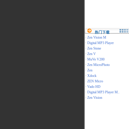
热门下载
·
Zen Vision M
·
Digital MP3 Player
·
Zen Stone
·
Zen V
·
MuVo V200
·
Zen MicroPhoto
·
Zen
·
Xdock
·
ZEN Micro
·
Vado HD
·
Digital MP3 Player M..
·
Zen Vision