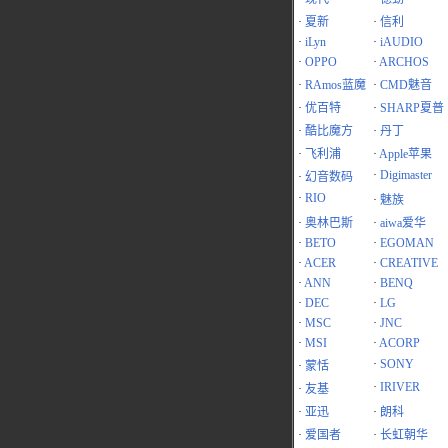
·
夏新
·
信利
·
iLyn
·
iAUDIO
·
OPPO
·
ARCHOS
·
RAmos蓝魔
·
CMD魅音
·
优百特
·
SHARP夏普
·
酷比魔方
·
丹丁
·
飞利浦
·
Apple苹果
·
Digimaster
·
幻音数码
·
RIO
·
魅族
·
奥林巴斯
·
aiwa爱华
·
BETO
·
EGOMAN
·
ACER
·
CREATIVE
·
ANN
·
BENQ
·
DEC
·
LG
·
MSC
·
JNC
·
MSI
·
ACORP
·
SONY
·
蒙恬
·
IRIVER
·
友基
·
亚迅
·
朗科
·
爱国者
·
长虹朝华