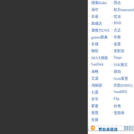
·
禄莱Rollei
·
昂达
·
海尔
·
松日matsunic
·
巨诺
·
优派
·
BNB
·
高威达
·
澳维力OWL
·
方正
·
geimei歌美
·
华索
·
长城
·
金星
·
微软
·
安耐克
·
Targa
·
iMAX驰能
·
SanDisk
·
SSK飚王
·
海畅
·
琥珀
·
艾诺
·
Acen爱音
·
汤姆逊
·
尼欧(NIHO)
·
SmallHD
·
七喜
·
Flip
·
京华
·
索爱
·
台电
·
恩悠
·
宝丽来
·
先锋
赞助商链接