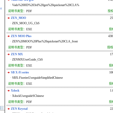
· Vado%20HD%203rd%20gen%20quickstart%20CLA%
hi
说明书类型：
PDF
授
ZEN_MOO
2
· ZEN_MOO_UG_ChS
说明书类型：
EXE
授
ZEN MOO Plus
438
· ZEN%20MOO%20Plus%20quickstart%20CLA_front
说明书类型：
PDF
授权
ZEN MX
1
· ZENMXUserGuide_ChS
说明书类型：
EXE
授
SB X-Fi series
10
· SBX-FiseriesUserguideSimplifiedChinese
说明书类型：
EXE
授
Xdock
1
· XdockUserguideSChinese
说明书类型：
PDF
授
ZEN Krystal
2