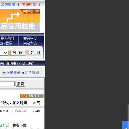
加为收藏
繁體中文
数码测评
会员中心
数码教学
网站留言
答|
说明书EMAIL递送
退出登录
用户管理
明书大小
加入时间
人 气
26 MB
2015-03-16
2748
权方式：
免费下载