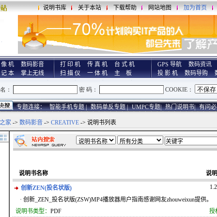
说明书库
关于本站
下载帮助
网站地图
加为首页
 像 机
数码影音
打 印 机
传 真 机
台 式 机
GPS 导航
数码资讯
 记 本
掌上无线
扫 描 仪
一 体 机
主 板
投 影 机
数码导购
专题连接：
智能手机专题 |
数码单反专题 |
UMPC专题|
热门说明书|
有问必
之家
->
数码影音
->
CREATIVE
-> 说明书列表
说明书名称
说
1.
创新ZEN(投名状版)
· 创新_ZEN_投名状版(ZSW)MP4播放器用户指南感谢网友zhouweixun提供。
说明书类型：
PDF
授