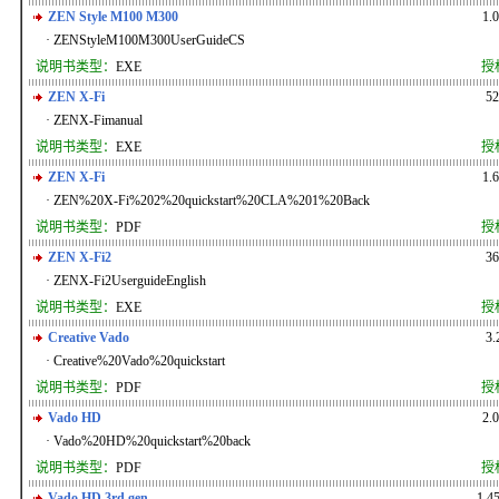
ZEN Style M100 M300
1.
· ZENStyleM100M300UserGuideCS
说明书类型：
EXE
授
ZEN X-Fi
5
· ZENX-Fimanual
说明书类型：
EXE
授
ZEN X-Fi
1.
· ZEN%20X-Fi%202%20quickstart%20CLA%201%20Back
说明书类型：
PDF
授
ZEN X-Fi2
3
· ZENX-Fi2UserguideEnglish
说明书类型：
EXE
授
Creative Vado
3
· Creative%20Vado%20quickstart
说明书类型：
PDF
授
Vado HD
2.
· Vado%20HD%20quickstart%20back
说明书类型：
PDF
授
Vado HD 3rd gen
1.4