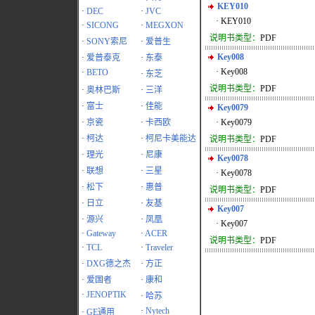
KEY010
·
DEC
·
JVC
· KEY010
·
SICONG
·
MEGXON
说明书类型：
PDF
·
SONY索尼
·
爱普生
Key008
·
爱普泰克
·
东泰
· Key008
·
BETO
·
东芝
说明书类型：
PDF
·
奥林巴斯
·
三洋
·
富士
·
佳能
Key0079
·
京瓷
·
卡西欧
· Key0079
·
柯达
·
柯尼卡美能达
说明书类型：
PDF
·
理光
·
尼康
Key0078
·
联想
·
三星
· Key0078
·
松下
·
惠普
说明书类型：
PDF
·
日立
·
友基
Key007
·
源兴
·
凤凰
· Key007
·
Gateway
·
ACER
说明书类型：
PDF
·
TCL
·
Traveler
·
DXG德之杰
·
方正
·
爱国者
·
康和
·
JENOPTIK
·
哈苏
·
Nytech
·
GE通用