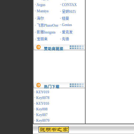
·
Argus
·
CONTAX
·
Mamiya
·
呈妍HiTi
·
海尔
·
纽曼
·
Genius
·
飞思PhaseOne
·
影雅Insignia
·
爱克发
·
宝丽来
·
先锋
赞助商链接
热门下载
·
KEY019
·
Key0078
·
KEY010
·
Key008
·
Key007
·
Key0079