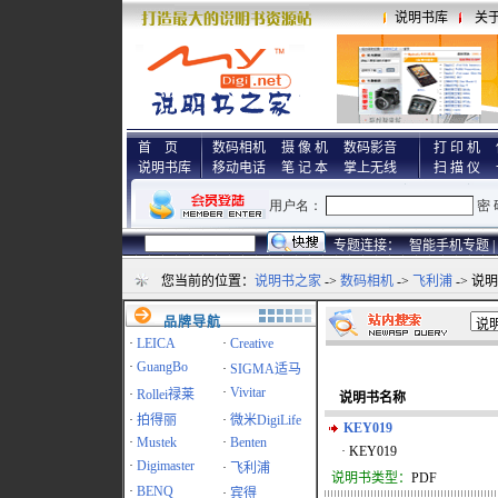
说明书库
关
首 页
数码相机
摄 像 机
数码影音
打 印 机
说明书库
移动电话
笔 记 本
掌上无线
扫 描 仪
专题连接：
智能手机专题 |
您当前的位置：
说明书之家
->
数码相机
->
飞利浦
-> 说
品牌导航
·
LEICA
·
Creative
·
GuangBo
·
SIGMA适马
·
Vivitar
·
Rollei禄莱
说明书名称
·
拍得丽
·
微米DigiLife
KEY019
·
Mustek
·
Benten
· KEY019
·
Digimaster
·
飞利浦
说明书类型：
PDF
·
BENQ
·
宾得