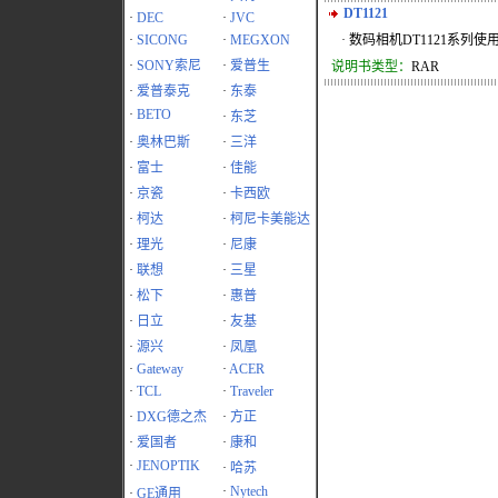
DT1121
·
DEC
·
JVC
·
SICONG
·
MEGXON
· 数码相机DT1121系列使
·
SONY索尼
·
爱普生
说明书类型：
RAR
·
爱普泰克
·
东泰
·
BETO
·
东芝
·
奥林巴斯
·
三洋
·
富士
·
佳能
·
京瓷
·
卡西欧
·
柯达
·
柯尼卡美能达
·
理光
·
尼康
·
联想
·
三星
·
松下
·
惠普
·
日立
·
友基
·
源兴
·
凤凰
·
Gateway
·
ACER
·
TCL
·
Traveler
·
DXG德之杰
·
方正
·
爱国者
·
康和
·
JENOPTIK
·
哈苏
·
Nytech
·
GE通用