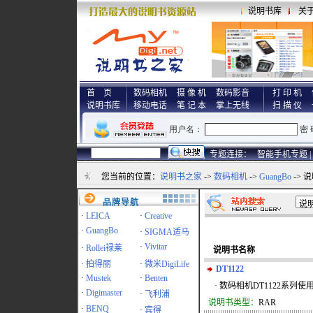
说明书库
关
首 页
数码相机
摄 像 机
数码影音
打 印 机
说明书库
移动电话
笔 记 本
掌上无线
扫 描 仪
专题连接：
智能手机专题 |
您当前的位置：
说明书之家
->
数码相机
->
GuangBo
-> 
品牌导航
·
LEICA
·
Creative
·
GuangBo
·
SIGMA适马
·
Vivitar
·
Rollei禄莱
说明书名称
·
拍得丽
·
微米DigiLife
DT1122
·
Mustek
·
Benten
· 数码相机DT1122系列使
·
Digimaster
·
飞利浦
说明书类型：
RAR
·
BENQ
·
宾得