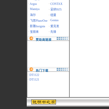
·
Argus
·
CONTAX
·
Mamiya
·
呈妍HiTi
·
海尔
·
纽曼
·
Genius
·
飞思PhaseOne
·
影雅Insignia
·
爱克发
·
宝丽来
·
先锋
赞助商链接
热门下载
·
DT1122
·
DT1121