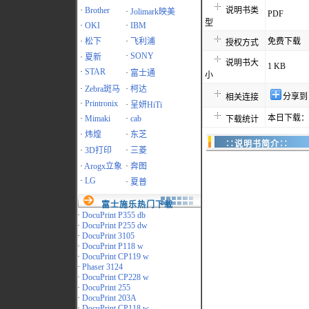
·
Brother
说明书类
·
Jolimark映美
PDF
型
·
OKI
·
IBM
·
松下
·
飞利浦
免费下载
授权方式
·
SONY
·
夏新
说明书大
1 KB
·
STAR
·
富士通
小
·
Zebra斑马
·
柯达
分享到
相关连接
·
Printronix
·
呈妍HiTi
本日下载：4
·
Mimaki
·
cab
下载统计
·
炜煌
·
东芝
∷说明书简介∷
·
3D打印
·
三菱
·
Arogx立象
·
奔图
·
LG
·
夏普
富士施乐热门下载
·
DocuPrint P355 db
·
DocuPrint P255 dw
·
DocuPrint 3105
·
DocuPrint P118 w
·
DocuPrint CP119 w
·
Phaser 3124
·
DocuPrint CP228 w
·
DocuPrint 255
·
DocuPrint 203A
·
DocuPrint CP118 w