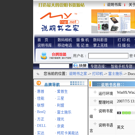
说明书库
关
首 页
数码相机
摄 像 机
数码影音
打 印 机
说明书库
移动电话
笔 记 本
掌上无线
扫 描 仪
专题连接：
智能手机专题 |
您当前的位置：
说明书之家
->
打印机
->
富士施乐
-> Doc
品牌导航
∷说明书名称
·
惠普
·
爱普生
Win9X/Win
运行环境
·
佳能
·
三星
2007/7/5 13
整理时间
·
联想
·
利盟
说明书星
·
BenQ
·
富士施乐
级
·
方正
·
理光
说明书语
·
DELL
·
京瓷
英文
言
·
实达
·
柯尼卡美能达