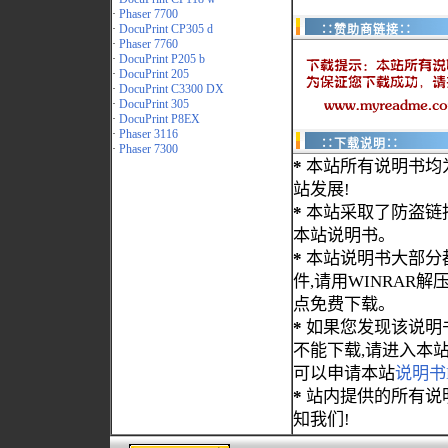
·
Phaser 7700
·
DocuPrint CP305 d
∷赞助商链接∷
·
Phaser 7760
·
DocuPrint P205 b
·
DocuPrint 205
·
DocuPrint C3300 DX
·
DocuPrint 305
·
DocuPrint P8EX
·
Phaser 3116
∷下载说明∷
·
Phaser 7300
*
本站所有说明书均
站发展!
*
本站采取了防盗链
本站说明书。
*
本站说明书大部分都为
件,请用WINRAR解压
点免费下载。
*
如果您发现该说明
不能下载,请进入本
可以申请本站
说明书
*
站内提供的所有说
知我们!